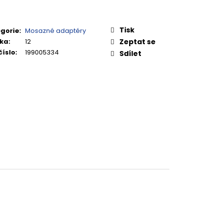
Tisk
gorie
:
Mosazné adaptéry
ka
:
12
Zeptat se
číslo
:
199005334
Sdílet