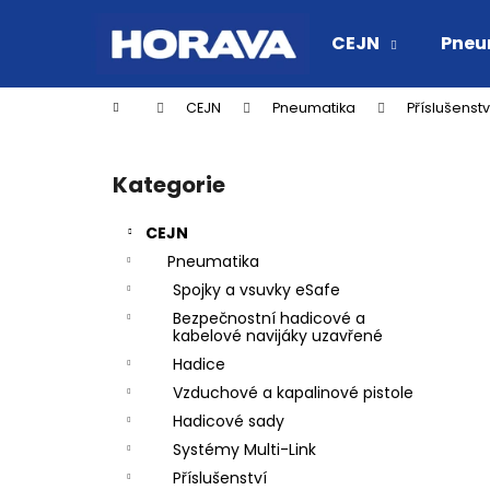
K
Přejít
na
o
CEJN
Pneu
obsah
Zpět
Zpět
š
do
do
í
Domů
CEJN
Pneumatika
Příslušenstv
k
obchodu
obchodu
P
o
Kategorie
Přeskočit
s
kategorie
t
CEJN
r
Pneumatika
a
Spojky a vsuvky eSafe
n
Bezpečnostní hadicové a
n
kabelové navijáky uzavřené
í
Hadice
p
Vzduchové a kapalinové pistole
a
Hadicové sady
n
Systémy Multi-Link
RYCHLOSPOJKA ESAFE R 1/2" VNĚJŠÍ
e
Příslušenství