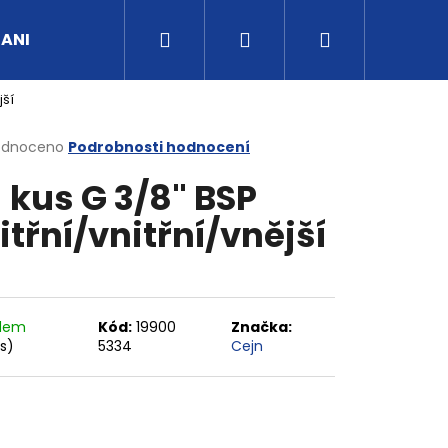
Hledat
Přihlášení
Nákupní
UANI
Tipy a rady
Kontakty
Obchodní po
jší
košík
rné
odnoceno
Podrobnosti hodnocení
cení
- kus G 3/8" BSP
ktu
itřní/vnitřní/vnější
ček.
adem
Kód:
19900
Značka:
ks)
5334
Cejn
G3/4" VNITŘNÍ FVMQ