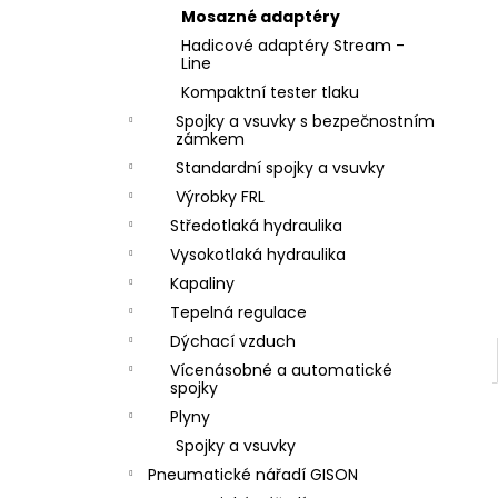
ZÁVIT
l
Mosazné adaptéry
684,86 Kč
Hadicové adaptéry Stream -
Line
Kompaktní tester tlaku
Spojky a vsuvky s bezpečnostním
zámkem
Standardní spojky a vsuvky
Výrobky FRL
Středotlaká hydraulika
Vysokotlaká hydraulika
Kapaliny
Tepelná regulace
Dýchací vzduch
Vícenásobné a automatické
spojky
Plyny
Spojky a vsuvky
Pneumatické nářadí GISON