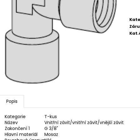
2 750,33 Kč
4 420,13 Kč
Kate
Záru
Kat.
Popis
Kategorie
T-kus
Název
Vnitřní závit/vnitřní závit/vnější závit
Zakončení 1
G 3/8"
Hlavní materiál
Mosaz