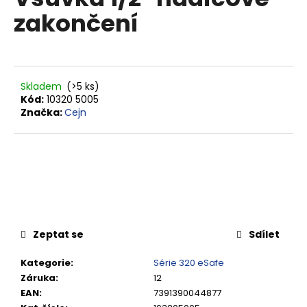
je
a
zakončení
0,0
z
j
5
í
hvězdiček.
t
?
Skladem
(>5 ks)
Kód:
10320 5005
Značka:
Cejn
HLEDAT
D
o
Zeptat se
Sdílet
p
o
Kategorie
:
Série 320 eSafe
r
Záruka
:
12
u
EAN
:
7391390044877