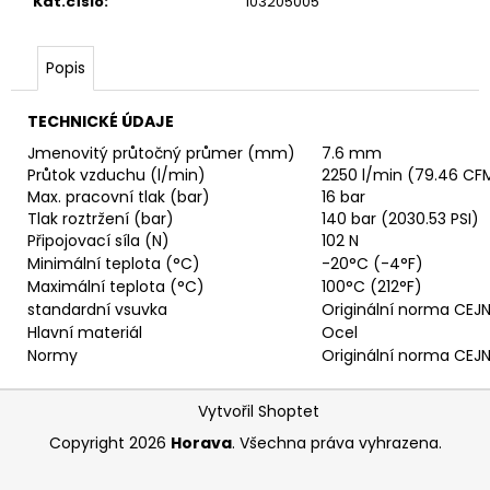
č
Kat.číslo
:
103205005
u
j
Popis
e
m
e
TECHNICKÉ ÚDAJE
Jmenovitý průtočný průmer (mm)
7.6 mm
Průtok vzduchu (l/min)
2250 l/min (79.46 CF
RYCHLOSPOJKA
Max. pracovní tlak (bar)
16 bar
G3/4"
Tlak roztržení (bar)
140 bar (2030.53 PSI)
VNITŘNÍ
Připojovací síla (N)
102 N
FVMQ
Minimální teplota (°C)
-20°C (-4°F)
4
Maximální teplota (°C)
100°C (212°F)
420,13
Kč
standardní vsuvka
Originální norma CEJ
Hlavní materiál
Ocel
Normy
Originální norma CEJ
Z
Vytvořil Shoptet
á
Copyright 2026
Horava
. Všechna práva vyhrazena.
p
a