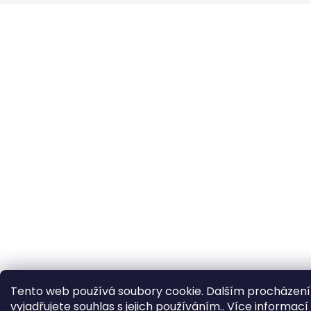
t
í
Tento web používá soubory cookie. Dalším procházen
vyjadřujete souhlas s jejich používáním.. Více informací