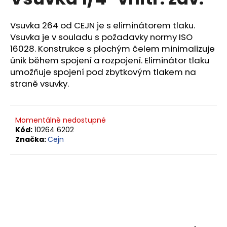
je
a
0,0
z
j
Vsuvka 264 od CEJN je s eliminátorem tlaku.
5
Vsuvka je v souladu s požadavky normy ISO
í
hvězdiček.
16028. Konstrukce s plochým čelem minimalizuje
t
únik během spojení a rozpojení. Eliminátor tlaku
?
umožňuje spojení pod zbytkovým tlakem na
straně vsuvky.
HLEDAT
Momentálně nedostupné
Kód:
10264 6202
Značka:
Cejn
D
o
p
o
r
u