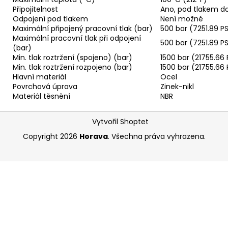
Připojitelnost
Ano, pod tlakem do
Odpojení pod tlakem
Není možné
Maximální připojený pracovní tlak (bar)
500 bar (7251.89 PS
Maximální pracovní tlak při odpojení
500 bar (7251.89 PS
(bar)
Min. tlak roztržení (spojeno) (bar)
1500 bar (21755.66 
Min. tlak roztržení rozpojeno (bar)
1500 bar (21755.66 
Hlavní materiál
Ocel
Povrchová úprava
Zinek-nikl
Materiál těsnění
NBR
Z
Vytvořil Shoptet
á
Copyright 2026
Horava
. Všechna práva vyhrazena.
p
a
t
í