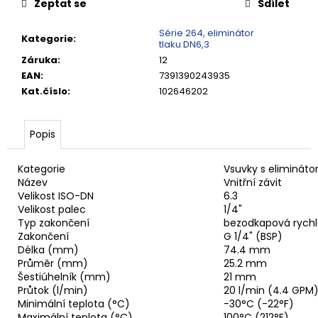
č
Zeptat se
Sdílet
u
j
Série 264, eliminátor
Kategorie
:
tlaku DN6,3
e
Záruka
:
12
m
EAN
:
7391390243935
e
Kat.číslo
:
102646202
VSUVKA
G
Popis
3/4"
VNITŘNÍ
Kategorie
Vsuvky s elimináto
FVMQ
Název
Vnitřní závit
2
Velikost ISO-DN
6.3
750,33
Velikost palec
1/4"
Kč
Typ zakončení
bezodkapová rychl
Zakončení
G 1/4" (BSP)
Délka (mm)
74.4 mm
Průměr (mm)
25.2 mm
Šestiúhelník (mm)
21 mm
Průtok (l/min)
20 l/min (4.4 GPM)
Minimální teplota (°C)
-30°C (-22°F)
Maximální teplota (°C)
100°C (212°F)