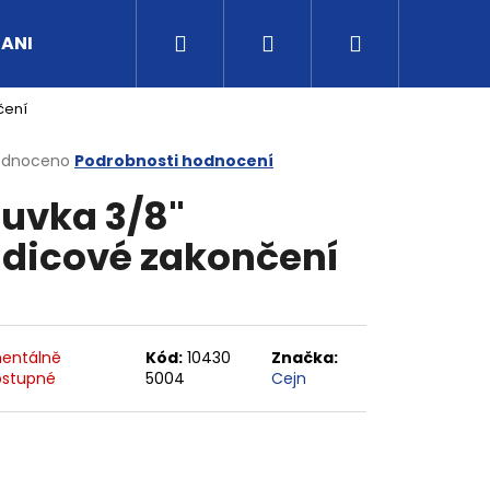
Hledat
Přihlášení
Nákupní
UANI
Tipy a rady
Kontakty
Obchodní po
čení
košík
rné
odnoceno
Podrobnosti hodnocení
cení
uvka 3/8"
ktu
dicové zakončení
ček.
entálně
Kód:
10430
Značka:
stupné
5004
Cejn
G3/4" VNITŘNÍ FVMQ