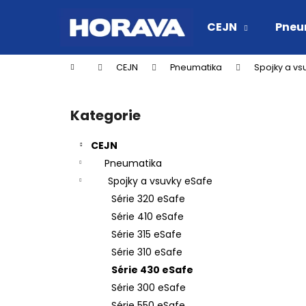
K
Přejít
na
o
CEJN
Pneu
obsah
Zpět
Zpět
š
do
do
í
Domů
CEJN
Pneumatika
Spojky a vs
k
obchodu
obchodu
P
o
Kategorie
Přeskočit
s
kategorie
t
CEJN
r
Pneumatika
a
Spojky a vsuvky eSafe
n
Série 320 eSafe
n
Série 410 eSafe
í
Série 315 eSafe
p
Série 310 eSafe
a
Série 430 eSafe
n
Série 300 eSafe
RYCHLOSPOJKA ESAFE R 1/2" VNĚJŠÍ
e
Série 550 eSafe