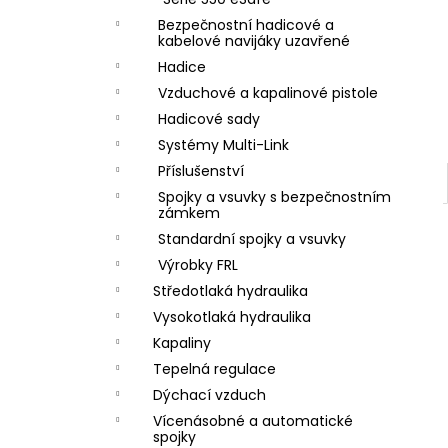
ZÁVIT
l
Bezpečnostní hadicové a
684,86 Kč
kabelové navijáky uzavřené
Hadice
Vzduchové a kapalinové pistole
Hadicové sady
Systémy Multi-Link
Příslušenství
Spojky a vsuvky s bezpečnostním
zámkem
Standardní spojky a vsuvky
Výrobky FRL
Středotlaká hydraulika
Vysokotlaká hydraulika
Kapaliny
Tepelná regulace
Dýchací vzduch
Vícenásobné a automatické
spojky