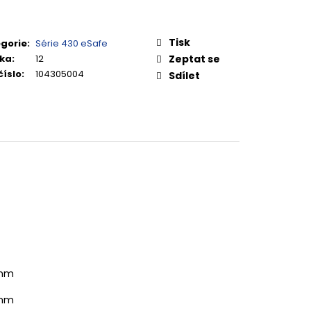
Tisk
gorie
:
Série 430 eSafe
ka
:
12
Zeptat se
číslo
:
104305004
Sdílet
 mm
 mm