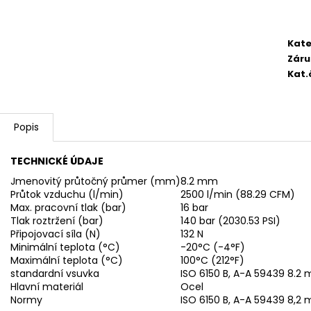
2 750,33 Kč
4 420,13 Kč
Kate
Záru
Kat.
Popis
TECHNICKÉ ÚDAJE
Jmenovitý průtočný průmer (mm)
8.2 mm
Průtok vzduchu (l/min)
2500 l/min (88.29 CFM)
Max. pracovní tlak (bar)
16 bar
Tlak roztržení (bar)
140 bar (2030.53 PSI)
Připojovací síla (N)
132 N
Minimální teplota (°C)
-20°C (-4°F)
Maximální teplota (°C)
100°C (212°F)
standardní vsuvka
ISO 6150 B, A-A 59439 8.2
Hlavní materiál
Ocel
Normy
ISO 6150 B, A-A 59439 8,2