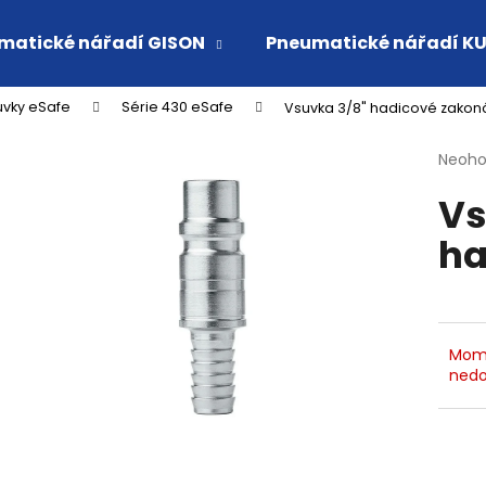
matické nářadí GISON
Pneumatické nářadí K
uvky eSafe
Série 430 eSafe
Vsuvka 3/8" hadicové zakon
Co potřebujete najít?
Průmě
Neoh
hodno
Vs
produ
HLEDAT
je
ha
0,0
z
5
Doporučujeme
hvězdi
Mom
nedo
VSUVKA G 3/4" VNITŘNÍ FVMQ
RYCHLOSPOJKA 