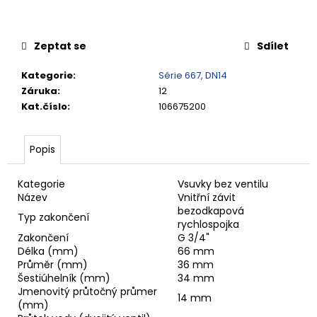
č
u
j
Zeptat se
Sdílet
e
m
Kategorie
:
Série 667, DN14
e
Záruka
:
12
Kat.číslo
:
106675200
RYCHLOSPOJKA
ESAFE
R
Popis
1/2"
VNĚJŠÍ
ZÁVIT
Kategorie
Vsuvky bez ventilu
Název
Vnitřní závit
684,86
bezodkapová
Kč
Typ zakončení
rychlospojka
Zakončení
G 3/4"
Délka (mm)
66 mm
Průměr (mm)
36 mm
Šestiúhelník (mm)
34 mm
Jmenovitý průtočný průmer
14 mm
(mm)