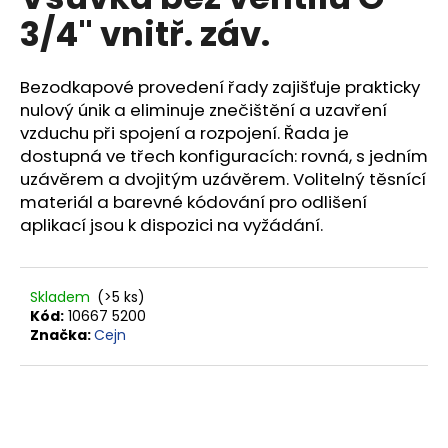
je
a
3/4" vnitř. záv.
0,0
z
j
5
í
hvězdiček.
Bezodkapové provedení řady zajišťuje prakticky
t
nulový únik a eliminuje znečištění a uzavření
?
vzduchu při spojení a rozpojení. Řada je
dostupná ve třech konfiguracích: rovná, s jedním
uzávěrem a dvojitým uzávěrem. Volitelný těsnící
materiál a barevné kódování pro odlišení
aplikací jsou k dispozici na vyžádání.
HLEDAT
Skladem
(>5 ks)
D
Kód:
10667 5200
Značka:
Cejn
o
p
o
r
u