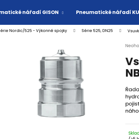
matické nářadí GISON
Pneumatické nářadí K
érie Nordic/525 - Výkonné spojky
Série 525, DN25
Vsuvka
Co potřebujete najít?
Průmě
Neoh
hodno
Vs
produ
HLEDAT
je
N
0,0
z
5
Doporučujeme
hvězdi
Řada 
hydr
pojis
náho
Skl
VSUVKA G 3/4" VNITŘNÍ FVMQ
RYCHLOSPOJKA 
(>5 