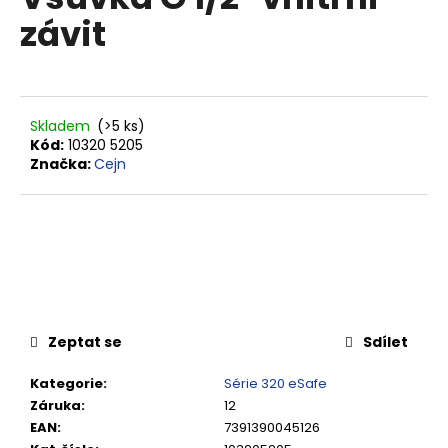
je
a
závit
0,0
z
j
5
í
hvězdiček.
t
?
Skladem
(>5 ks)
Kód:
10320 5205
Značka:
Cejn
HLEDAT
D
o
Zeptat se
Sdílet
p
o
Kategorie
:
Série 320 eSafe
r
Záruka
:
12
u
EAN
:
7391390045126