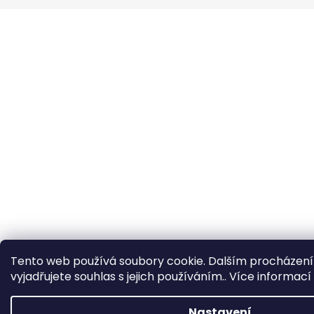
a
t
í
Tento web používá soubory cookie. Dalším procházen
vyjadřujete souhlas s jejich používáním.. Více informací
Nastavení