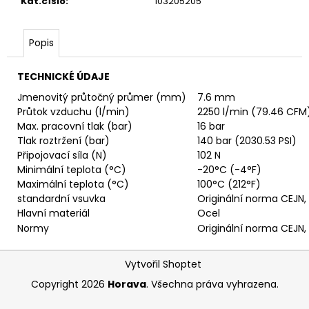
č
Kat.číslo
:
103205205
u
j
Popis
e
m
e
TECHNICKÉ ÚDAJE
Jmenovitý průtočný průmer (mm)
7.6 mm
Průtok vzduchu (l/min)
2250 l/min (79.46 CFM
RYCHLOSPOJKA
Max. pracovní tlak (bar)
16 bar
G3/4"
Tlak roztržení (bar)
140 bar (2030.53 PSI)
VNITŘNÍ
FVMQ
Připojovací síla (N)
102 N
Minimální teplota (°C)
-20°C (-4°F)
4
420,13
Maximální teplota (°C)
100°C (212°F)
Kč
standardní vsuvka
Originální norma CEJN
Hlavní materiál
Ocel
Normy
Originální norma CEJN
Z
Vytvořil Shoptet
á
Copyright 2026
Horava
. Všechna práva vyhrazena.
p