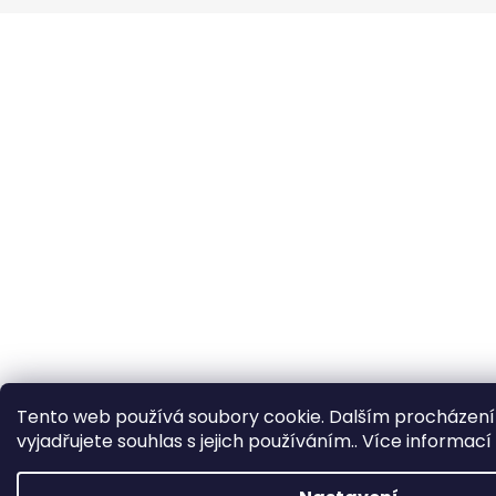
a
t
í
Tento web používá soubory cookie. Dalším procházen
vyjadřujete souhlas s jejich používáním.. Více informací