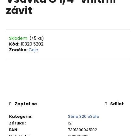
je
a
závit
0,0
z
j
5
í
hvězdiček.
t
?
Skladem
(>5 ks)
Kód:
10320 5202
Značka:
Cejn
HLEDAT
D
o
Zeptat se
Sdílet
p
o
Kategorie
:
Série 320 eSafe
r
Záruka
:
12
u
EAN
:
7391390045102