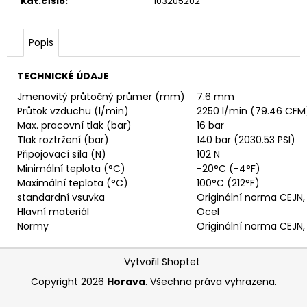
č
Kat.číslo
:
103205202
u
j
Popis
e
m
e
TECHNICKÉ ÚDAJE
Jmenovitý průtočný průmer (mm)
7.6 mm
Průtok vzduchu (l/min)
2250 l/min (79.46 CFM
VSUVKA
Max. pracovní tlak (bar)
16 bar
G
Tlak roztržení (bar)
140 bar (2030.53 PSI)
3/4"
VNITŘNÍ
Připojovací síla (N)
102 N
FVMQ
Minimální teplota (°C)
-20°C (-4°F)
2
Maximální teplota (°C)
100°C (212°F)
750,33
standardní vsuvka
Originální norma CEJN
Kč
Hlavní materiál
Ocel
Normy
Originální norma CEJN
Z
Vytvořil Shoptet
á
Copyright 2026
Horava
. Všechna práva vyhrazena.
p