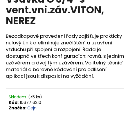
je
a
vent.vni.záv.VITON,
0,0
z
j
NEREZ
5
í
hvězdiček.
t
Bezodkapové provedení řady zajišťuje prakticky
?
nulový únik a eliminuje znečištění a uzavření
vzduchu při spojení a rozpojení. Řada je
dostupná ve třech konfiguracích: rovná, s jedním
uzávěrem a dvojitým uzávěrem. Volitelný těsnící
HLEDAT
materiál a barevné kódování pro odlišení
aplikací jsou k dispozici na vyžádání.
D
Skladem
(>5 ks)
o
Kód:
10677 6210
p
Značka:
Cejn
o
r
u