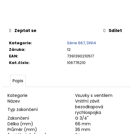
č
u
j
e
m
Zeptat se
Sdílet
e
Kategorie
:
Série 667, DN14
Záruka
:
12
VSUVKA
G
EAN
:
7391390210517
3/4"
Kat.číslo
:
106776210
VNITŘNÍ
FVMQ
2
Popis
750,33
Kč
Kategorie
Vsuvky s ventilem
Název
Vnitřní závit
bezodkapová
Typ zakončení
rychlospojka
Zakončení
G 3/4"
Délka (mm)
66 mm
Průměr (mm)
36 mm