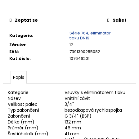
č
u
j
Zeptat se
Sdílet
e
m
Série 764, eliminátor
e
Kategorie
:
tlaku DN19
Záruka
:
12
EAN
:
7391390255082
RYCHLOSPOJKA
ESAFE
Kat.číslo
:
107646201
R
1/2"
VNĚJŠÍ
Popis
ZÁVIT
684,86
Kategorie
Vsuvky s eliminátorem tlaku
Kč
Název
Vnitřní závit
Velikost palec
3/4"
Typ zakončení
bezodkapová rychlospojka
Zakončení
G 3/4" (BSP)
Délka (mm)
132 mm
Průměr (mm)
46 mm
Šestiúhelník (mm)
41 mm