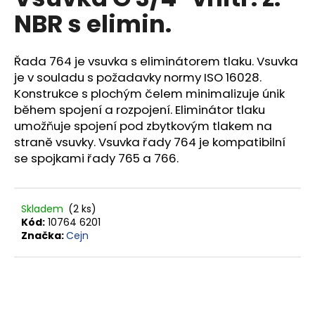
je
a
NBR s elimin.
0,0
z
j
5
í
hvězdiček.
Řada 764 je vsuvka s eliminátorem tlaku. Vsuvka
t
je v souladu s požadavky normy ISO 16028.
?
Konstrukce s plochým čelem minimalizuje únik
během spojení a rozpojení. Eliminátor tlaku
umožňuje spojení pod zbytkovým tlakem na
straně vsuvky. Vsuvka řady 764 je kompatibilní
se spojkami řady 765 a 766.
HLEDAT
Skladem
(2 ks)
D
Kód:
10764 6201
Značka:
Cejn
o
p
o
r
u