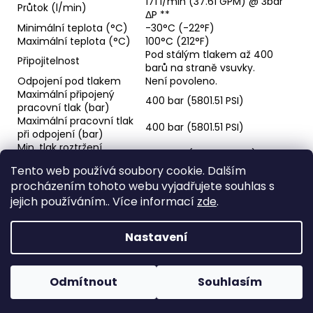
171 l/min (37.61 GPM) @ 3bar
Průtok (l/min)
ΔP **
Minimální teplota (°C)
-30°C (-22°F)
Maximální teplota (°C)
100°C (212°F)
Pod stálým tlakem až 400
Připojitelnost
barů na straně vsuvky.
Odpojení pod tlakem
Není povoleno.
Maximální připojený
400 bar (5801.51 PSI)
pracovní tlak (bar)
Maximální pracovní tlak
400 bar (5801.51 PSI)
při odpojení (bar)
Min. tlak roztržení
1200 bar (17404.53 PSI)
(spojeno) (bar)
Tento web používá soubory cookie. Dalším
Min. tlak roztržení
1200 bar (17404.53 PSI)
procházením tohoto webu vyjadřujete souhlas s
rozpojeno (bar)
Hlavní materiál
Ocel
jejich používáním.. Více informací
zde
.
Povrchová úprava
Zinek-nikl
Materiál těsnění
NBR
Nastavení
Z
Vytvořil Shoptet
á
Odmítnout
Souhlasím
Copyright 2026
Horava
. Všechna práva vyhrazena.
p
a