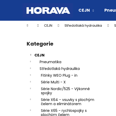
K
Přejít
na
o
CEJN
Pneu
obsah
Zpět
Zpět
š
do
do
í
Domů
CEJN
Středotlaká hydraulika
S
k
obchodu
obchodu
P
o
Kategorie
Přeskočit
s
kategorie
t
CEJN
r
Pneumatika
a
Středotlaká hydraulika
n
Fitinky WEO Plug - in
n
Série Multi - X
í
Série Nordic/525 - Výkonné
p
spojky
a
Série X64 - vsuvky s plochým
čelem a eliminátorem
n
Série X65 - rychlospojky s
RYCHLOSPOJKA ESAFE R 1/2" VNĚJŠÍ
e
plochým čelem