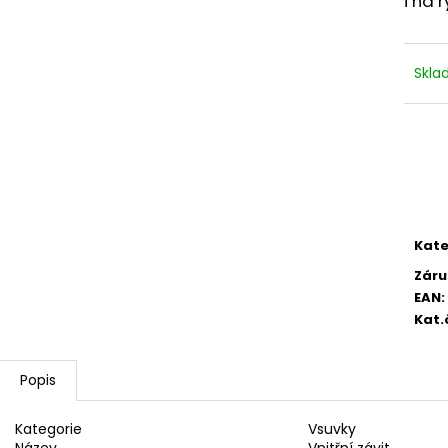
i na 
2 750,33 Kč
4 420,13 Kč
Skl
Kate
Záru
EAN
:
Kat.
Popis
Kategorie
Vsuvky
Název
Vnitřní závit