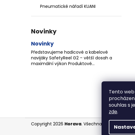
Pneumatické nářadí KUANI
Novinky
Novinky
Představujeme hadicové a kabelové
navijáky SafetyReel G2 – větší dosah a
maximální výkon Produktové...
Tento web 
procházení
souhlas s j
zde
.
Z
Copyright 2026
Horava
. Všechna práva vyhrazen
Nastave
á