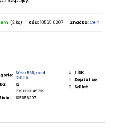
rychlospojky.
adem
(2 ks)
Kód:
10565 6207
Značka:
Cejn
Tisk
Série 565, ocel
gorie
:
DN12.5
Zeptat se
ka
:
12
Sdílet
7391390145789
číslo
:
105656207