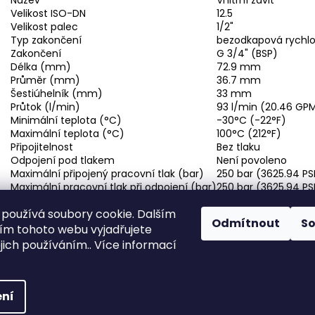
Velikost ISO-DN
12.5
Velikost palec
1/2"
Typ zakončení
bezodkapová rychlo
Zakončení
G 3/4" (BSP)
Délka (mm)
72.9 mm
Průměr (mm)
36.7 mm
Šestiúhelník (mm)
33 mm
Průtok (l/min)
93 l/min (20.46 GPM
Minimální teplota (°C)
-30°C (-22°F)
Maximální teplota (°C)
100°C (212°F)
Připojitelnost
Bez tlaku
Odpojení pod tlakem
Není povoleno
Maximální připojený pracovní tlak (bar)
250 bar (3625.94 PS
Maximální pracovní tlak při odpojení (bar)
250 bar (3625.94 PS
Min. tlak roztržení (spojeno) (bar)
1200 bar (17404.53 P
používá soubory cookie. Dalším
Min. tlak roztržení rozpojeno (bar)
1200 bar (17404.53 P
Odmítnout
S
Hlavní materiál
Ocel
m tohoto webu vyjadřujete
Povrchová úprava
Zinek-nikl
ejich používáním.. Více informací
Materiál těsnění
PUR, NBR
a.
ní