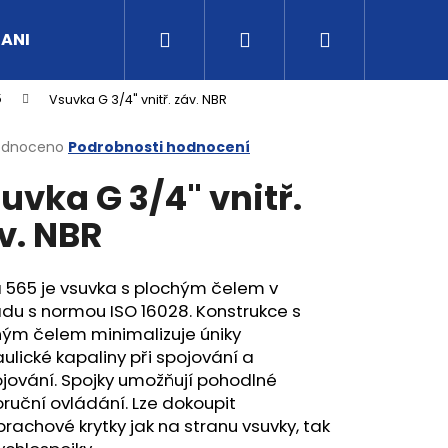
Hledat
Přihlášení
Nákupní
UANI
Tipy a rady
Kontakty
Obchodní po
5
Vsuvka G 3/4" vnitř. záv. NBR
košík
rné
odnoceno
Podrobnosti hodnocení
cení
uvka G 3/4" vnitř.
ktu
v. NBR
ček.
 565 je vsuvka s plochým čelem v
du s normou ISO 16028. Konstrukce s
hým čelem minimalizuje úniky
ulické kapaliny při spojování a
jování. Spojky umožňují pohodlné
ruční ovládání. Lze dokoupit
prachové krytky jak na stranu vsuvky, tak
G3/4" VNITŘNÍ FVMQ