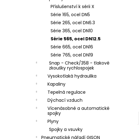
ZÁVIT
l
Příslušenství k sérii X
684,86 Kč
Série 165, ocel DN5
Série 265, ocel DN6.3
Série 365, ocel DN10
Série 565, ocel DN12.5
Série 665, ocel DN16
Série 765, ocel DN19
Snap - Check/358 - tlakové
zkoušky rychlospojek
Vysokotlaká hydraulika
Kapaliny
Tepelná regulace
Dýchací vzduch
Vícenásobné a automatické
spojky
Plyny
Spojky a vsuvky
Pneumatické nářadí GISON