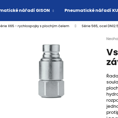
matické nářadí GISON
Pneumatické nářadí K
érie X65 - rychlospojky s plochým čelem
Série 565, ocel DN12.
Co potřebujete najít?
Průmě
Neoh
hodno
Vs
produ
HLEDAT
je
zá
0,0
z
5
Doporučujeme
hvězdi
Řada
soula
ploc
hydra
rozpo
jedno
proti
VSUVKA G 3/4" VNITŘNÍ FVMQ
RYCHLOSPOJKA 