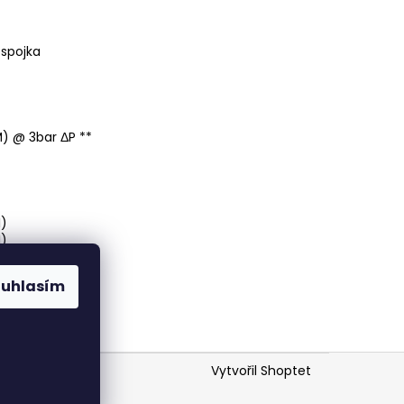
spojka
) @ 3bar ΔP **
I)
I)
SI)
SI)
ouhlasím
Vytvořil Shoptet