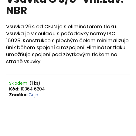
je
a
NBR
0,0
z
j
5
í
hvězdiček.
Vsuvka 264 od CEJN je s eliminátorem tlaku.
t
Vsuvka je v souladu s požadavky normy ISO
?
16028. Konstrukce s plochým čelem minimalizuje
únik během spojení a rozpojení. Eliminátor tlaku
umožňuje spojení pod zbytkovým tlakem na
straně vsuvky.
HLEDAT
Skladem
(1 ks)
Kód:
10364 6204
Značka:
Cejn
D
o
p
o
r
u