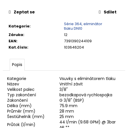
č
u
Zeptat se
Sdílet
j
e
Série 364, eliminátor
m
Kategorie
:
tlaku DN10
e
Záruka
:
12
EAN
:
7391390244109
Kat.číslo
:
103646204
RYCHLOSPOJKA
ESAFE
R
1/2"
Popis
VNĚJŠÍ
ZÁVIT
Kategorie
Vsuvky s eliminátorem tlaku
684,86
Název
Vnitřní závit
Kč
Velikost palec
3/8"
Typ zakončení
bezodkapová rychlospojka
Zakončení
G 3/8" (BSP)
Délka (mm)
75.9 mm
Průměr (mm)
28 mm
Šestiúhelník (mm)
25 mm
44 l/min (9.68 GPM) @ 3bar
Průtok (l/min)
ΔP **