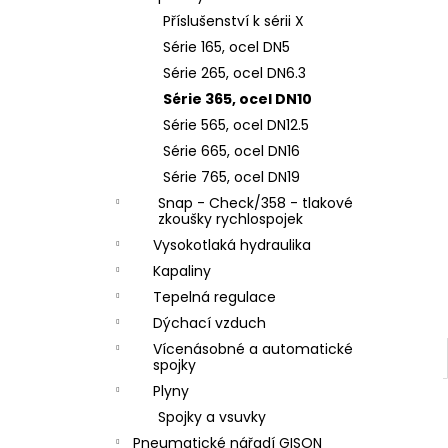
ZÁVIT
l
Příslušenství k sérii X
684,86 Kč
Série 165, ocel DN5
Série 265, ocel DN6.3
Série 365, ocel DN10
Série 565, ocel DN12.5
Série 665, ocel DN16
Série 765, ocel DN19
Snap - Check/358 - tlakové
zkoušky rychlospojek
Vysokotlaká hydraulika
Kapaliny
Tepelná regulace
Dýchací vzduch
Vícenásobné a automatické
spojky
Plyny
Spojky a vsuvky
Pneumatické nářadí GISON