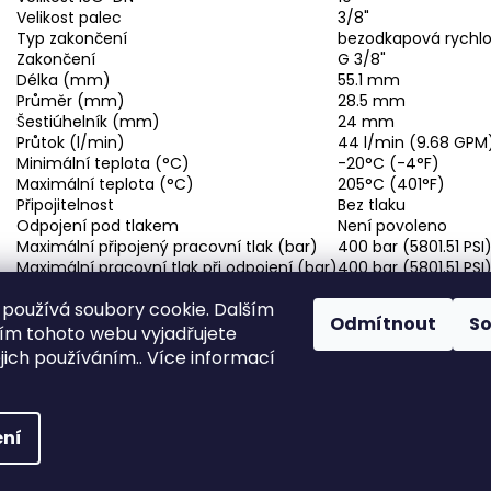
Velikost palec
3/8"
Typ zakončení
bezodkapová rychlo
Zakončení
G 3/8"
Délka (mm)
55.1 mm
Průměr (mm)
28.5 mm
Šestiúhelník (mm)
24 mm
Průtok (l/min)
44 l/min (9.68 GPM
Minimální teplota (°C)
-20°C (-4°F)
Maximální teplota (°C)
205°C (401°F)
Připojitelnost
Bez tlaku
Odpojení pod tlakem
Není povoleno
Maximální připojený pracovní tlak (bar)
400 bar (5801.51 PSI
Maximální pracovní tlak při odpojení (bar)
400 bar (5801.51 PSI
Min. tlak roztržení (spojeno) (bar)
1200 bar (17404.53 P
používá soubory cookie. Dalším
Min. tlak roztržení rozpojeno (bar)
1200 bar (17404.53 P
Odmítnout
S
Hlavní materiál
Ocel
m tohoto webu vyjadřujete
Povrchová úprava
Zinek-nikl
ejich používáním.. Více informací
Materiál těsnění
FPM
a.
ní