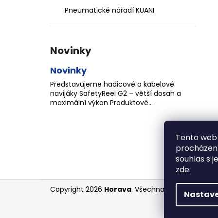
Pneumatické nářadí KUANI
Novinky
Novinky
Představujeme hadicové a kabelové
navijáky SafetyReel G2 – větší dosah a
maximální výkon Produktové...
Tento web 
procházení
souhlas s j
zde
.
Z
Copyright 2026
Horava
. Všechna práva vyhrazen
Nastave
á
p