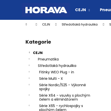
K
Přejít
na
o
CEJN
Pneu
obsah
Zpět
Zpět
š
do
do
í
Domů
CEJN
Středotlaká hydraulika
S
k
obchodu
obchodu
P
o
Kategorie
Přeskočit
s
kategorie
t
CEJN
r
Pneumatika
a
Středotlaká hydraulika
n
Fitinky WEO Plug - in
n
Série Multi - X
í
Série Nordic/525 - Výkonné
p
spojky
a
Série X64 - vsuvky s plochým
čelem a eliminátorem
n
Série X65 - rychlospojky s
RYCHLOSPOJKA ESAFE R 1/2" VNĚJŠÍ
e
plochým čelem