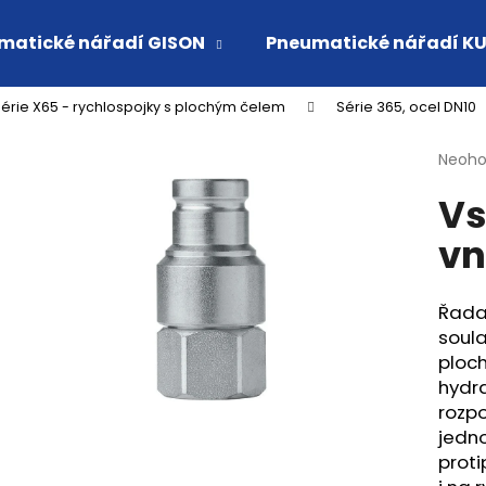
matické nářadí GISON
Pneumatické nářadí K
érie X65 - rychlospojky s plochým čelem
Série 365, ocel DN10
Co potřebujete najít?
Průmě
Neoh
hodno
Vs
produ
HLEDAT
je
vn
0,0
z
5
Doporučujeme
hvězdi
Řada
soula
ploc
hydra
rozpo
jedno
proti
VSUVKA G 3/4" VNITŘNÍ FVMQ
RYCHLOSPOJKA 