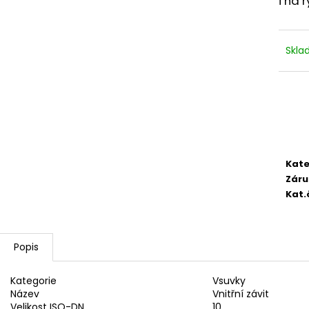
i na 
2 750,33 Kč
4 420,13 Kč
Skl
Kate
Záru
Kat.
Popis
Kategorie
Vsuvky
Název
Vnitřní závit
Velikost ISO-DN
10