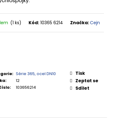
rychlospojky.
adem
(1 ks)
Kód:
10365 6214
Značka:
Cejn
Tisk
gorie
:
Série 365, ocel DN10
ka
:
12
Zeptat se
číslo
:
103656214
Sdílet