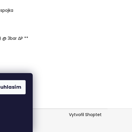
spojka
) @ 3bar ΔP **
)
)
SI)
SI)
ouhlasím
Vytvořil Shoptet