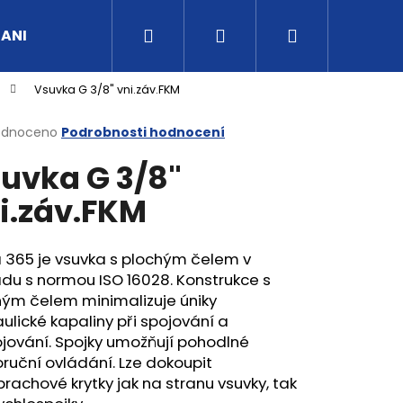
Hledat
Přihlášení
Nákupní
UANI
Tipy a rady
Kontakty
Obchodní po
Vsuvka G 3/8" vni.záv.FKM
košík
rné
odnoceno
Podrobnosti hodnocení
cení
uvka G 3/8"
ktu
i.záv.FKM
ček.
 365 je vsuvka s plochým čelem v
du s normou ISO 16028. Konstrukce s
hým čelem minimalizuje úniky
ulické kapaliny při spojování a
jování. Spojky umožňují pohodlné
ruční ovládání. Lze dokoupit
prachové krytky jak na stranu vsuvky, tak
G3/4" VNITŘNÍ FVMQ