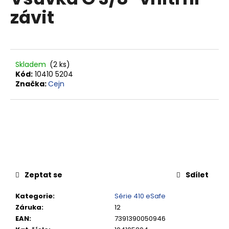
je
a
závit
0,0
z
j
5
í
hvězdiček.
t
?
Skladem
(2 ks)
Kód:
10410 5204
Značka:
Cejn
HLEDAT
D
o
Zeptat se
Sdílet
p
o
Kategorie
:
Série 410 eSafe
r
Záruka
:
12
u
EAN
:
7391390050946