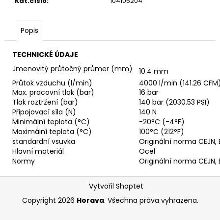
č
Kat.číslo
:
104105204
u
j
Popis
e
m
e
TECHNICKÉ ÚDAJE
Jmenovitý průtočný průmer (mm)
10.4 mm
Průtok vzduchu (l/min)
4000 l/min (141.26 CFM
VSUVKA
G
Max. pracovní tlak (bar)
16 bar
3/4"
Tlak roztržení (bar)
140 bar (2030.53 PSI)
VNITŘNÍ
Připojovací síla (N)
140 N
FVMQ
Minimální teplota (°C)
-20°C (-4°F)
2
Maximální teplota (°C)
100°C (212°F)
750,33
standardní vsuvka
Originální norma CEJN
Kč
Hlavní materiál
Ocel
Normy
Originální norma CEJN
Z
Vytvořil Shoptet
á
Copyright 2026
Horava
. Všechna práva vyhrazena.
p