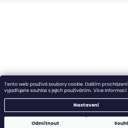
a
t
í
Tento web používá soubory cookie. Dalším procházen
vyjadřujete souhlas s jejich používáním.. Více informací
Nastavení
Odmítnout
Souh