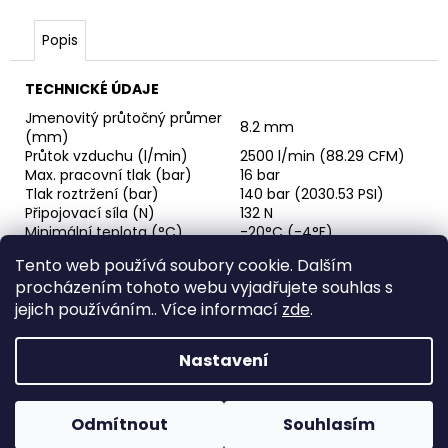
č
u
Popis
j
e
m
TECHNICKÉ ÚDAJE
e
Jmenovitý průtočný průmer
8.2 mm
(mm)
Průtok vzduchu (l/min)
2500 l/min (88.29 CFM)
RYCHLOSPOJKA
Max. pracovní tlak (bar)
16 bar
G3/4"
Tlak roztržení (bar)
140 bar (2030.53 PSI)
VNITŘNÍ
Připojovací síla (N)
132 N
FVMQ
Minimální teplota (°C)
-20°C (-4°F)
4
Maximální teplota (°C)
100°C (212°F)
Tento web používá soubory cookie. Dalším
420,13
ISO 6150 B, A-A 59439 8.2
standardní vsuvka
Kč
procházením tohoto webu vyjadřujete souhlas s
mm
Hlavní materiál
Ocel
jejich používáním.. Více informací
zde
.
ISO 6150 B, A-A 59439 8,2
Normy
mm
Nastavení
Z
Vytvořil Shoptet
á
Odmítnout
Souhlasím
Copyright 2026
Horava
. Všechna práva vyhrazena.
p