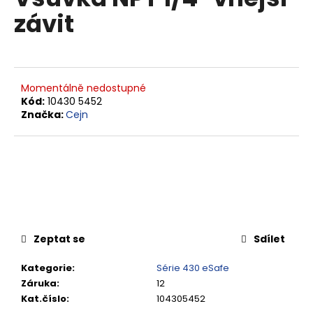
je
a
závit
0,0
z
j
5
í
hvězdiček.
t
?
Momentálně nedostupné
Kód:
10430 5452
Značka:
Cejn
HLEDAT
D
o
Zeptat se
Sdílet
p
o
Kategorie
:
Série 430 eSafe
r
Záruka
:
12
u
Kat.číslo
:
104305452