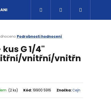
Hledat
Přihlášení
Nákupní
UANI
Tipy a rady
Kontakty
Obchodní po
košík
rné
odnoceno
Podrobnosti hodnocení
cení
- kus G 1/4"
ktu
itřní/vnitřní/vnitřn
ček.
adem
(2 ks)
Kód:
19900 5916
Značka:
Cejn
G3/4" VNITŘNÍ FVMQ