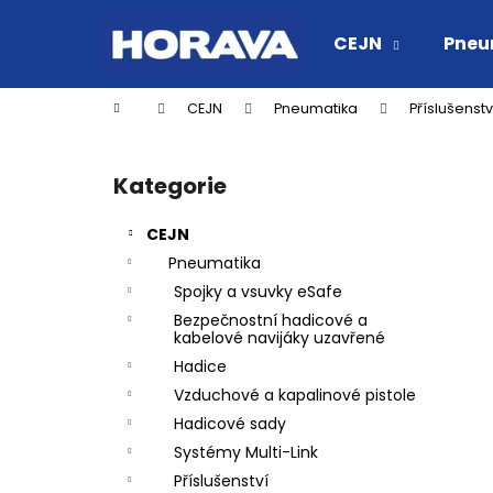
K
Přejít
na
o
CEJN
Pneu
obsah
Zpět
Zpět
š
do
do
í
Domů
CEJN
Pneumatika
Příslušenstv
k
obchodu
obchodu
P
o
Kategorie
Přeskočit
s
kategorie
t
CEJN
r
Pneumatika
a
Spojky a vsuvky eSafe
n
Bezpečnostní hadicové a
n
kabelové navijáky uzavřené
í
Hadice
p
Vzduchové a kapalinové pistole
a
Hadicové sady
n
Systémy Multi-Link
RYCHLOSPOJKA ESAFE R 1/2" VNĚJŠÍ
e
Příslušenství