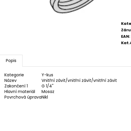
2 750,33 Kč
4 420,13 Kč
Kate
Záru
EAN
:
Kat.
Popis
Kategorie
Y-kus
Název
Vnitřní závit/vnitřní závit/vnitřní závit
Zakončení 1
G 1/4"
Hlavní materiál
Mosaz
Povrchová úprava
Nikl