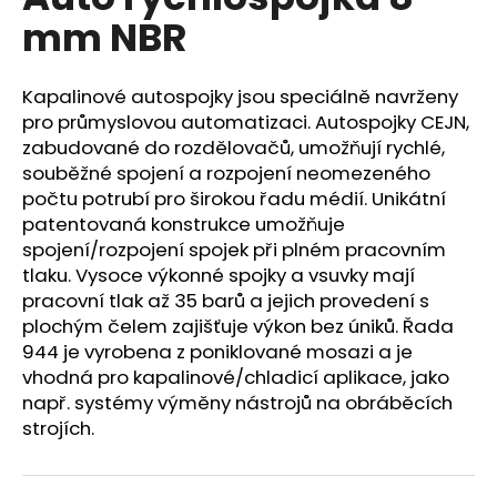
je
a
mm NBR
0,0
z
j
5
í
hvězdiček.
Kapalinové autospojky jsou speciálně navrženy
t
pro průmyslovou automatizaci. Autospojky CEJN,
?
zabudované do rozdělovačů, umožňují rychlé,
souběžné spojení a rozpojení neomezeného
počtu potrubí pro širokou řadu médií. Unikátní
patentovaná konstrukce umožňuje
spojení/rozpojení spojek při plném pracovním
HLEDAT
tlaku. Vysoce výkonné spojky a vsuvky mají
pracovní tlak až 35 barů a jejich provedení s
plochým čelem zajišťuje výkon bez úniků. Řada
944 je vyrobena z poniklované mosazi a je
D
o
vhodná pro kapalinové/chladicí aplikace, jako
p
např. systémy výměny nástrojů na obráběcích
o
strojích.
r
u