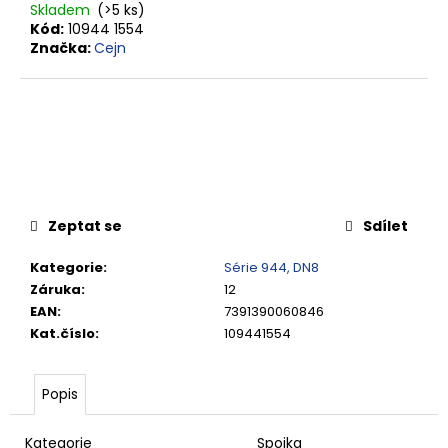
č
Skladem
(>5 ks)
u
Kód:
10944 1554
j
Značka:
Cejn
e
m
e
VSUVKA
G
3/4"
VNITŘNÍ
Zeptat se
Sdílet
FVMQ
2
Kategorie
:
Série 944, DN8
750,33
Záruka
:
12
Kč
EAN
:
7391390060846
Kat.číslo
:
109441554
Popis
Kategorie
Spojka