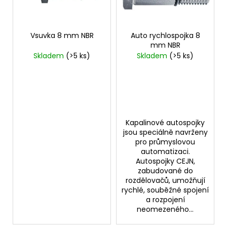
o
p
a
d
r
j
u
o
Vsuvka 8 mm NBR
Auto rychlospojka 8
í
k
mm NBR
d
t
Skladem
(>5 ks)
Skladem
(>5 ks)
t
u
?
ů
k
t
ů
HLEDAT
Kapalinové autospojky
jsou speciálně navrženy
pro průmyslovou
automatizaci.
D
Autospojky CEJN,
zabudované do
o
rozdělovačů, umožňují
p
rychlé, souběžné spojení
o
a rozpojení
r
neomezeného...
u