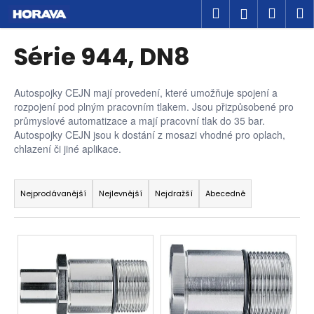
K
Přejít
Hledat
Náku
M
Přihlášen
na
o
obsah
Zpět
Zpět
košík
š
Série 944, DN8
í
C
k
o
Autospojky CEJN mají provedení, které umožňuje spojení a
rozpojení pod plným pracovním tlakem. Jsou přizpůsobené pro
p
průmyslové automatizace a mají pracovní tlak do 35 bar.
o
Autospojky CEJN jsou k dostání z mosazi vhodné pro oplach,
t
chlazení či jiné aplikace.
ř
Ř
e
a
Nejprodávanější
Nejlevnější
Nejdražší
Abecedně
b
z
u
e
V
j
n
ý
e
í
p
t
p
i
e
r
s
n