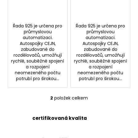
č
t
u
ů
j
e
Řada 925 je určena pro
Řada 925 je určena pro
m
průmyslovou
průmyslovou
e
automatizaci.
automatizaci.
Autospojky CEJN,
Autospojky CEJN,
zabudované do
zabudované do
RYCHLOSPOJKA
rozdělovačů, umožňují
rozdělovačů, umožňují
ESAFE
rychlé, souběžné spojení
rychlé, souběžné spojení
R
a rozpojení
a rozpojení
1/2"
neomezeného počtu
neomezeného počtu
VNĚJŠÍ
potrubí pro širokou...
potrubí pro širokou...
ZÁVIT
684,86
Kč
2
položek celkem
O
v
l
certifikovaná kvalita
á
d
a