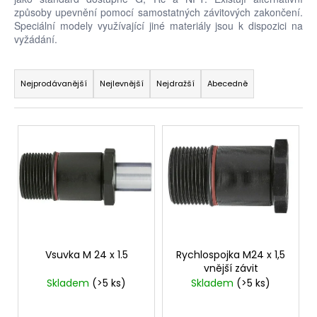
způsoby upevnění pomocí samostatných závitových zakončení.
a
Speciální modely využívající jiné materiály jsou k dispozici na
j
vyžádání.
í
Ř
t
a
Nejprodávanější
Nejlevnější
Nejdražší
Abecedně
?
z
e
V
n
ý
í
p
HLEDAT
p
i
r
s
o
p
D
d
r
o
u
o
p
Vsuvka M 24 x 1.5
Rychlospojka M24 x 1,5
k
vnější závit
o
d
Skladem
(>5 ks)
Skladem
(>5 ks)
t
r
u
u
ů
k