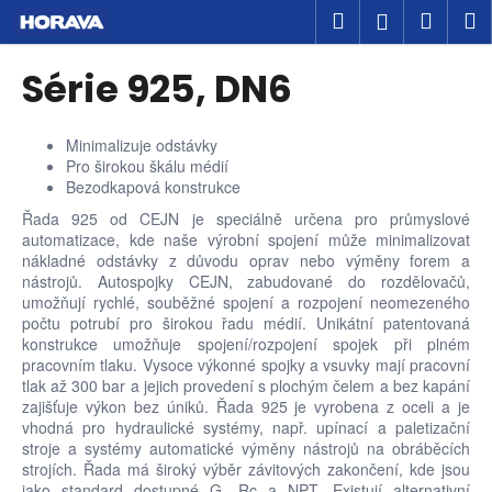
K
Přejít
Hledat
Náku
M
Přihlášen
na
o
obsah
Zpět
Zpět
košík
š
Série 925, DN6
í
C
k
o
Minimalizuje odstávky
Pro širokou škálu médií
p
Bezodkapová konstrukce
o
Řada 925 od CEJN je speciálně určena pro průmyslové
t
automatizace, kde naše výrobní spojení může minimalizovat
ř
nákladné odstávky z důvodu oprav nebo výměny forem a
nástrojů. Autospojky CEJN, zabudované do rozdělovačů,
e
umožňují rychlé, souběžné spojení a rozpojení neomezeného
b
počtu potrubí pro širokou řadu médií. Unikátní patentovaná
u
konstrukce umožňuje spojení/rozpojení spojek při plném
pracovním tlaku. Vysoce výkonné spojky a vsuvky mají pracovní
j
tlak až 300 bar a jejich provedení s plochým čelem a bez kapání
e
zajišťuje výkon bez úniků. Řada 925 je vyrobena z oceli a je
vhodná pro hydraulické systémy, např. upínací a paletizační
t
stroje a systémy automatické výměny nástrojů na obráběcích
e
strojích. Řada má široký výběr závitových zakončení, kde jsou
n
jako standard dostupné G, Rc a NPT. Existují alternativní