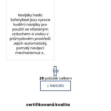
č
ů
u
j
Navijáky hadic
e
SafetyReel jsou vysoce
m
kvalitní navijáky pro
e
použití se stlačeným
vzduchem a vodou v
průmyslovém prostředí.
RYCHLOSPOJKA
Jejich automatický,
G3/4"
pomalý navíjecí
VNITŘNÍ
mechanismus s...
FVMQ
4
420,13
S
Kč
1
3
t
r
25
položek celkem
O
á
v
NAHORU
n
l
k
o
á
v
d
certifikovaná kvalita
á
a
n