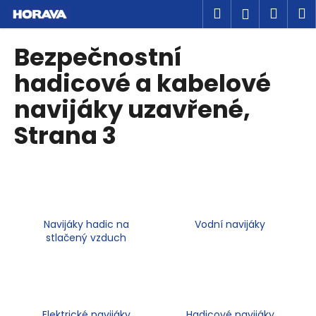
K
Přejít
Hledat
Náku
M
Přihlášen
na
o
obsah
Zpět
Zpět
košík
š
Bezpečnostní
í
C
hadicové a kabelové
k
o
navijáky uzavřené
,
p
Strana 3
o
t
ř
e
b
u
Navijáky hadic na
Vodní navijáky
stlačený vzduch
j
e
t
e
n
Elektrické navijáky
Hadicové navijáky