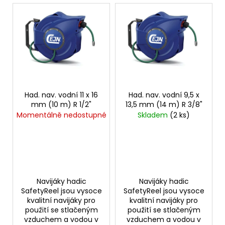
e
V
a
n
ý
j
í
p
í
p
i
t
r
s
?
o
p
d
r
u
o
Had. nav. vodní 11 x 16
Had. nav. vodní 9,5 x
k
mm (10 m) R 1/2"
13,5 mm (14 m) R 3/8"
d
Momentálně nedostupné
Skladem
(2 ks)
t
HLEDAT
u
ů
k
t
D
ů
o
p
Navijáky hadic
Navijáky hadic
SafetyReel jsou vysoce
SafetyReel jsou vysoce
o
kvalitní navijáky pro
kvalitní navijáky pro
r
použití se stlačeným
použití se stlačeným
u
vzduchem a vodou v
vzduchem a vodou v