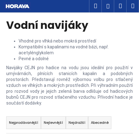
K
Přejít
Hledat
Náku
M
Přihlášen
na
o
obsah
Zpět
Zpět
košík
š
Vodní navijáky
í
C
k
o
Vhodné pro vlhká nebo mokrá prostředí
Kompatibilní s kapalinami na vodné bázi, např.
p
acetylénglykolem
o
Pevné a odolné
t
Navijáky CEJN pro hadice na vodu jsou ideální pro použití v
ř
umývárnách, plnících stanicích kapalin a podobných
prostorách. Představují rovněž výbornou volbu pro stlačený
e
vzduch ve vlhkých a mokrých prostředích. Při výhradním použití
b
pro rozvod vody je jejich zelená barva odlišuje od hadicových
u
bubnů CEJN pro rozvod stlačeného vzduchu. Přívodní hadice je
součástí dodávky.
j
e
Ř
t
a
Nejprodávanější
Nejlevnější
Nejdražší
Abecedně
e
z
n