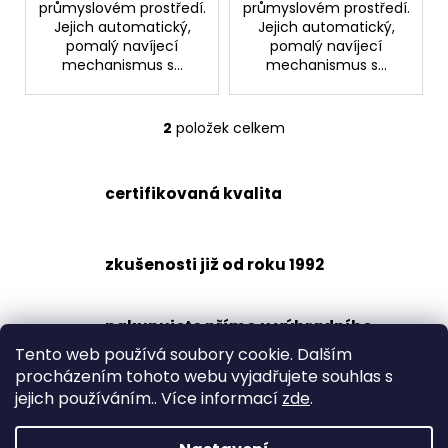
č
průmyslovém prostředí.
průmyslovém prostředí.
u
Jejich automatický,
Jejich automatický,
j
pomalý navíjecí
pomalý navíjecí
mechanismus s...
mechanismus s...
e
m
e
2
položek celkem
O
v
VSUVKA
l
G
certifikovaná kvalita
á
3/4"
VNITŘNÍ
d
FVMQ
a
zkušenosti již od roku 1992
2
c
750,33
í
Kč
p
nakupujete přímo u výhradního
r
dovozce
Tento web používá soubory cookie. Dalším
v
procházením tohoto webu vyjadřujete souhlas s
k
jejich používáním.. Více informací
zde
.
y
šetrné k životnímu prostředí
v
ý