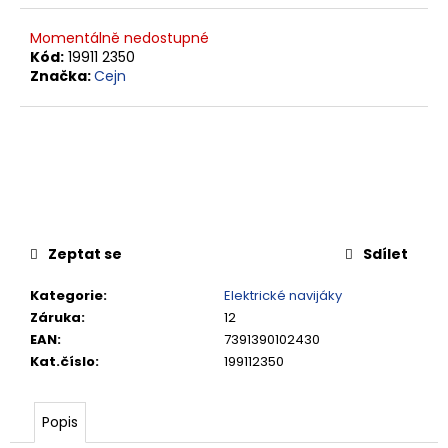
č
u
Momentálně nedostupné
j
Kód:
19911 2350
e
Značka:
Cejn
m
e
RYCHLOSPOJKA
ESAFE
R
1/2"
VNĚJŠÍ
Zeptat se
Sdílet
ZÁVIT
684,86
Kategorie
:
Elektrické navijáky
Kč
Záruka
:
12
EAN
:
7391390102430
Kat.číslo
:
199112350
Popis