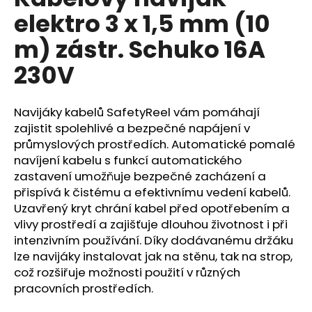
je
a
elektro 3 x 1,5 mm (10
0,0
z
j
m) zástr. Schuko 16A
5
í
hvězdiček.
230V
t
?
Navijáky kabelů SafetyReel vám pomáhají
zajistit spolehlivé a bezpečné napájení v
průmyslových prostředích. Automatické pomalé
navíjení kabelu s funkcí automatického
HLEDAT
zastavení umožňuje bezpečné zacházení a
přispívá k čistému a efektivnímu vedení kabelů.
Uzavřený kryt chrání kabel před opotřebením a
D
vlivy prostředí a zajišťuje dlouhou životnost i při
o
intenzivním používání. Díky dodávanému držáku
p
lze navijáky instalovat jak na stěnu, tak na strop,
o
což rozšiřuje možnosti použití v různých
r
pracovních prostředích.
u