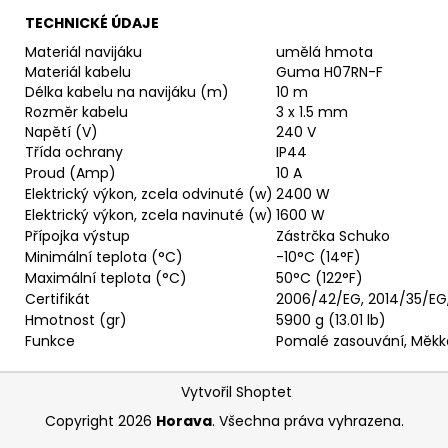
TECHNICKÉ ÚDAJE
Materiál navijáku
umělá hmota
Materiál kabelu
Guma H07RN-F
Délka kabelu na navijáku (m)
10 m
Rozměr kabelu
3 x 1.5 mm
Napětí (V)
240 V
Třída ochrany
IP44
Proud (Amp)
10 A
Elektrický výkon, zcela odvinuté (w)
2400 W
Elektrický výkon, zcela navinuté (w)
1600 W
Přípojka výstup
Zástrčka Schuko
Minimální teplota (°C)
-10°C (14°F)
Maximální teplota (°C)
50°C (122°F)
Certifikát
2006/42/EG, 2014/35/EG,
Hmotnost (gr)
5900 g (13.01 lb)
Funkce
Pomalé zasouvání, Měkká
Z
Vytvořil Shoptet
á
Copyright 2026
Horava
. Všechna práva vyhrazena.
p