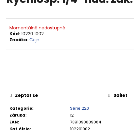
je
a
0,0
z
j
5
í
hvězdiček.
Momentálně nedostupné
t
Kód:
10220 1002
?
Značka:
Cejn
HLEDAT
Zeptat se
Sdílet
D
o
Kategorie
:
Série 220
p
Záruka
:
12
o
EAN
:
7391390039064
r
Kat.číslo
:
102201002
u