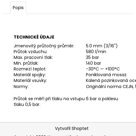
č
u
Popis
j
e
m
e
TECHNICKÉ ÚDAJE
Jmenovitý průtočný průměr:
5.0 mm (3/16")
Průtok vzduchu:
580 l/min
RYCHLOSPOJKA
G3/4"
Max. pracovní tlak:
35 bar
VNITŘNÍ
Min. průtlak:
140 bar
FVMQ
Rozmezí teplot:
-30°C — +100°C
Materiál spojky:
Poniklovaná mosaz
4
Materiál vsuvky:
Kalená pozinkovaná oc
420,13
Kč
Normy:
Originální norma CEJN
Průtok se měří při tlaku na vstupu 6 bar a poklesu
tlaku 0,5 bar.
Z
Vytvořil Shoptet
á