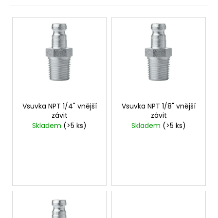
z
a
e
V
j
n
ý
í
í
p
t
p
i
?
r
s
o
p
d
r
u
o
Vsuvka NPT 1/4" vnější
Vsuvka NPT 1/8" vnější
HLEDAT
k
závit
závit
d
Skladem
(>5 ks)
Skladem
(>5 ks)
t
u
ů
k
D
t
o
ů
p
o
r
u