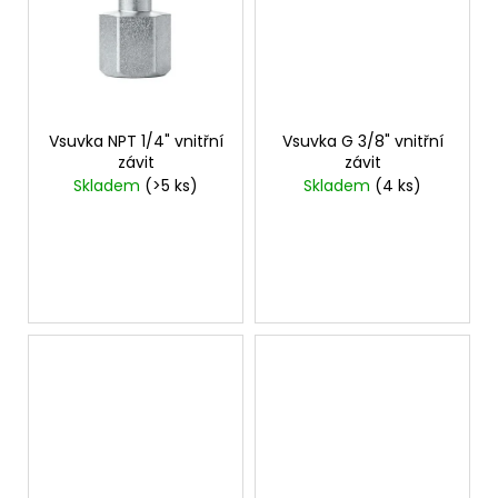
č
u
j
e
m
e
Vsuvka NPT 1/4" vnitřní
Vsuvka G 3/8" vnitřní
závit
závit
Skladem
(>5 ks)
Skladem
(4 ks)
VSUVKA
G
3/4"
VNITŘNÍ
FVMQ
2
750,33
Kč