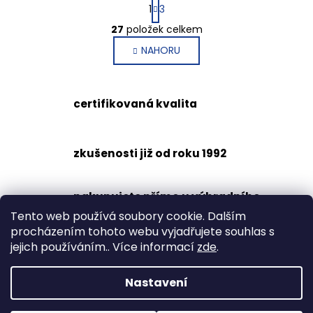
S
1
3
t
O
r
27
položek celkem
v
á
NAHORU
l
n
k
á
o
d
v
a
certifikovaná kvalita
á
c
n
í
í
p
zkušenosti již od roku 1992
r
v
k
nakupujete přímo u výhradního
y
dovozce
Tento web používá soubory cookie. Dalším
v
procházením tohoto webu vyjadřujete souhlas s
ý
jejich používáním.. Více informací
zde
.
p
šetrné k životnímu prostředí
i
s
Nastavení
u
Z
Vytvořil Shoptet