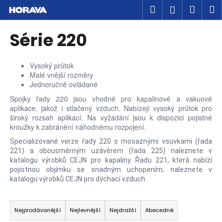
K
Přejít
Hledat
Náku
M
Přihlášen
na
o
obsah
Zpět
Zpět
košík
š
Série 220
í
C
k
o
Vysoký průtok
Malé vnější rozměry
p
Jednoručně ovládané
o
Spojky řady 220 jsou vhodné pro kapalinové a vakuové
t
aplikace, jakož i stlačený vzduch. Nabízejí vysoký průtok pro
ř
široký rozsah aplikací. Na vyžádání jsou k dispozici pojistné
kroužky k zabránění náhodnému rozpojení.
e
b
Specializované verze řady 220 s mosaznými vsuvkami (řada
221) a obousměrným uzávěrem (řada 225) naleznete v
u
katalogu výrobků CEJN pro kapaliny. Řadu 221, která nabízí
j
pojistnou objímku se snadným uchopením, naleznete v
katalogu výrobků CEJN pro dýchací vzduch.
e
t
Ř
e
a
Nejprodávanější
Nejlevnější
Nejdražší
Abecedně
n