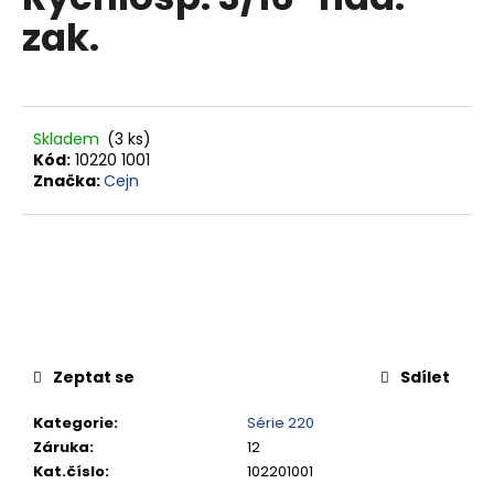
je
a
zak.
0,0
z
j
5
í
hvězdiček.
t
?
Skladem
(3 ks)
Kód:
10220 1001
Značka:
Cejn
HLEDAT
D
o
Zeptat se
Sdílet
p
o
Kategorie
:
Série 220
r
Záruka
:
12
u
Kat.číslo
:
102201001