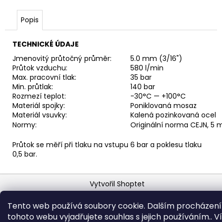
č
u
Popis
j
e
m
TECHNICKÉ ÚDAJE
e
Jmenovitý průtočný průměr:
5.0 mm (3/16")
Průtok vzduchu:
580 l/min
Max. pracovní tlak:
35 bar
RYCHLOSPOJKA
Min. průtlak:
140 bar
ESAFE
Rozmezí teplot:
-30°C — +100°C
R
Materiál spojky:
Poniklovaná mosaz
1/2"
Materiál vsuvky:
Kalená pozinkovaná ocel
VNĚJŠÍ
Normy:
Originální norma CEJN, 5
ZÁVIT
684,86
Průtok se měří při tlaku na vstupu 6 bar a poklesu tlaku
Kč
0,5 bar.
Z
Vytvořil Shoptet
á
Copyright 2026
Horava
. Všechna práva vyhrazena.
p
Tento web používá soubory cookie. Dalším procházen
a
tohoto webu vyjadřujete souhlas s jejich používáním.. V