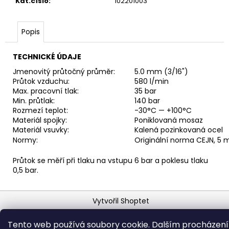
č
Kat.číslo
:
102201003
u
j
Popis
e
m
e
TECHNICKÉ ÚDAJE
Jmenovitý průtočný průměr:
5.0 mm (3/16")
Průtok vzduchu:
580 l/min
RYCHLOSPOJKA
Max. pracovní tlak:
35 bar
ESAFE
Min. průtlak:
140 bar
R
Rozmezí teplot:
-30°C — +100°C
1/2"
Materiál spojky:
Poniklovaná mosaz
VNĚJŠÍ
Materiál vsuvky:
Kalená pozinkovaná ocel
ZÁVIT
Normy:
Originální norma CEJN, 5
684,86
Kč
Průtok se měří při tlaku na vstupu 6 bar a poklesu tlaku
0,5 bar.
Z
Vytvořil Shoptet
á
Copyright 2026
Horava
. Všechna práva vyhrazena.
p
Tento web používá soubory cookie. Dalším procházen