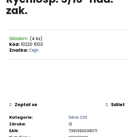
je
a
zak.
0,0
z
j
5
í
hvězdiček.
t
?
Skladem
(4 ks)
Kód:
10220 1003
Značka:
Cejn
HLEDAT
D
o
Zeptat se
Sdílet
p
o
Kategorie
:
Série 220
r
Záruka
:
12
u
EAN
:
7391390039071