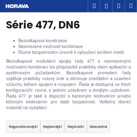
K
Přejít
Hledat
Náku
M
Přihlášen
na
o
obsah
Zpět
Zpět
košík
š
Série 477, DN6
í
C
k
o
Bezodkapová konstrukce
Neomezené možnosti kombinace
p
Různé bezpečnostní úrovně k vyloučení smíšení médií
o
Bezodkapové modulární spojky řady 477 s neomezenými
t
možnostmi kombinací lze přizpůsobit prakticky všem aplikacím a
ř
systémovým požadavkům. Bezodkapové provedení řady
zajišťuje prakticky nulový únik a eliminuje znečištění a uzavření
e
vzduchu během spojení a rozpojení. Řada je dostupná ve třech
b
konfiguracích: rovná, s jedním uzávěrem a dvojitým uzávěrem.
u
Řada 477 je také k dispozici s barevným kódováním a/nebo
klíčovým kódováním pro další bezpečnost. Volitelný těsnicí
j
materiál na vyžádání.
e
Ř
t
a
e
Nejprodávanější
Nejlevnější
Nejdražší
Abecedně
z
n