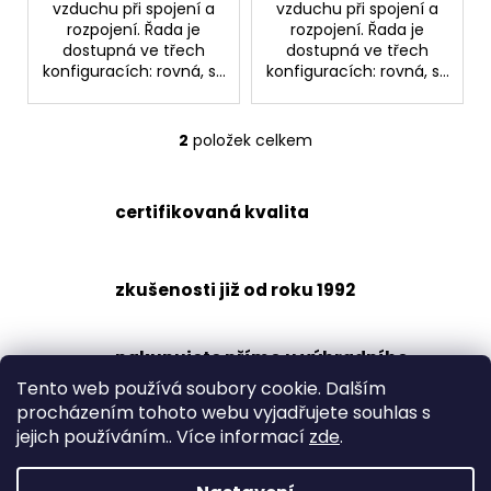
č
vzduchu při spojení a
vzduchu při spojení a
u
rozpojení. Řada je
rozpojení. Řada je
j
dostupná ve třech
dostupná ve třech
konfiguracích: rovná, s...
konfiguracích: rovná, s...
e
m
e
2
položek celkem
O
v
RYCHLOSPOJKA
l
ESAFE
certifikovaná kvalita
á
R
1/2"
d
VNĚJŠÍ
a
ZÁVIT
zkušenosti již od roku 1992
c
684,86
í
Kč
p
nakupujete přímo u výhradního
r
dovozce
Tento web používá soubory cookie. Dalším
v
procházením tohoto webu vyjadřujete souhlas s
k
jejich používáním.. Více informací
zde
.
y
šetrné k životnímu prostředí
v
ý