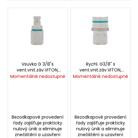
e
a
V
n
j
ý
í
í
p
p
t
i
r
?
s
o
p
d
r
u
o
Vsuvka G 3/8"s
Rychl. G3/8" s
k
vent.vnit.záv.VITON,
vent.vnit.záv.VITON,
HLEDAT
d
NEREZ
NEREZ
Momentálně nedostupné
Momentálně nedostupné
t
u
ů
k
t
D
ů
o
p
Bezodkapové provedení
Bezodkapové provedení
o
řady zajišťuje prakticky
řady zajišťuje prakticky
r
nulový únik a eliminuje
nulový únik a eliminuje
u
znečištění a uzavření
znečištění a uzavření