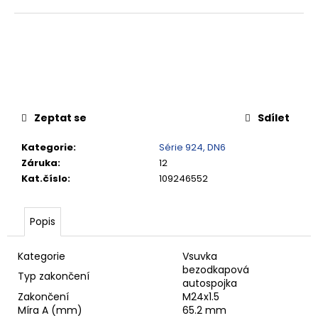
č
u
j
e
m
e
Zeptat se
Sdílet
VSUVKA
G
3/4"
Kategorie
:
Série 924, DN6
VNITŘNÍ
Záruka
:
12
FVMQ
Kat.číslo
:
109246552
2
750,33
Kč
Popis
Kategorie
Vsuvka
bezodkapová
Typ zakončení
autospojka
Zakončení
M24x1.5
Míra A (mm)
65.2 mm