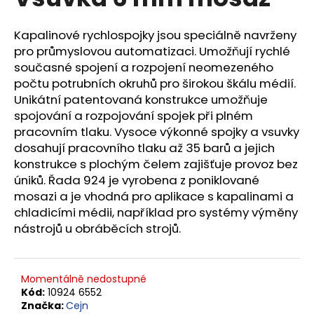
je
a
0,0
z
j
Kapalinové rychlospojky jsou speciálně navrženy
5
pro průmyslovou automatizaci. Umožňují rychlé
í
hvězdiček.
současné spojení a rozpojení neomezeného
t
počtu potrubních okruhů pro širokou škálu médií.
?
Unikátní patentovaná konstrukce umožňuje
spojování a rozpojování spojek při plném
pracovním tlaku. Vysoce výkonné spojky a vsuvky
dosahují pracovního tlaku až 35 barů a jejich
konstrukce s plochým čelem zajišťuje provoz bez
HLEDAT
úniků. Řada 924 je vyrobena z poniklované
mosazi a je vhodná pro aplikace s kapalinami a
chladicími médii, například pro systémy výměny
D
nástrojů u obráběcích strojů.
o
p
o
Momentálně nedostupné
r
Kód:
10924 6552
u
Značka:
Cejn