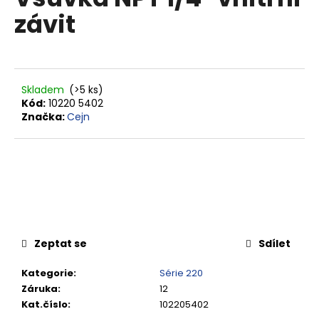
je
a
závit
0,0
z
j
5
í
hvězdiček.
t
?
Skladem
(>5 ks)
Kód:
10220 5402
Značka:
Cejn
HLEDAT
D
o
Zeptat se
Sdílet
p
o
Kategorie
:
Série 220
r
Záruka
:
12
u
Kat.číslo
:
102205402