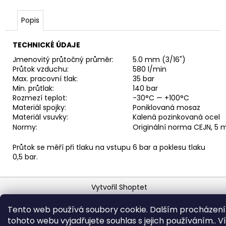
č
u
Popis
j
e
m
TECHNICKÉ ÚDAJE
e
Jmenovitý průtočný průměr:
5.0 mm (3/16")
Průtok vzduchu:
580 l/min
Max. pracovní tlak:
35 bar
VSUVKA
Min. průtlak:
140 bar
G
Rozmezí teplot:
-30°C — +100°C
3/4"
Materiál spojky:
Poniklovaná mosaz
VNITŘNÍ
Materiál vsuvky:
Kalená pozinkovaná ocel
FVMQ
Normy:
Originální norma CEJN, 5
2
750,33
Průtok se měří při tlaku na vstupu 6 bar a poklesu tlaku
Kč
0,5 bar.
Z
Vytvořil Shoptet
á
Copyright 2026
Horava
. Všechna práva vyhrazena.
p
Tento web používá soubory cookie. Dalším procházen
a
tohoto webu vyjadřujete souhlas s jejich používáním.. V