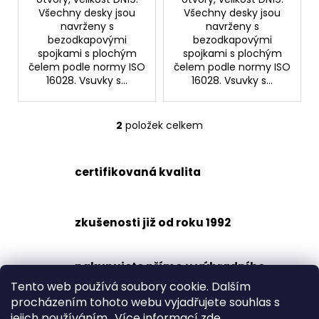
č
Všechny desky jsou
Všechny desky jsou
u
navrženy s
navrženy s
j
bezodkapovými
bezodkapovými
e
spojkami s plochým
spojkami s plochým
m
čelem podle normy ISO
čelem podle normy ISO
e
16028. Vsuvky s...
16028. Vsuvky s...
RYCHLOSPOJKA
2
položek celkem
O
ESAFE
v
R
1/2"
l
VNĚJŠÍ
certifikovaná kvalita
á
ZÁVIT
d
684,86
a
Kč
zkušenosti již od roku 1992
c
í
p
nakupujete přímo u výhradního
r
dovozce
Tento web používá soubory cookie. Dalším
v
procházením tohoto webu vyjadřujete souhlas s
k
jejich používáním.. Více informací
zde
.