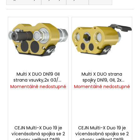
z
a
e
j
V
n
í
ý
í
t
p
p
?
i
r
s
o
p
d
r
u
HLEDAT
o
Multi X DUO DN19 GII
Multi X DUO strana
k
strana vsuvky,2x G3/4"
spojky DN19, GII, 2x
d
vnitřní
G3/4" vnitřní
Momentálně nedostupné
Momentálně nedostupné
t
u
ů
k
D
o
t
p
ů
o
r
CEJN Multi-X Duo 19 je
CEJN Multi-X Duo 19 je
u
vícenásobná spojka se 2
vícenásobná spojka se 2
otvory, velikost DN19.
otvory, velikost DN19.