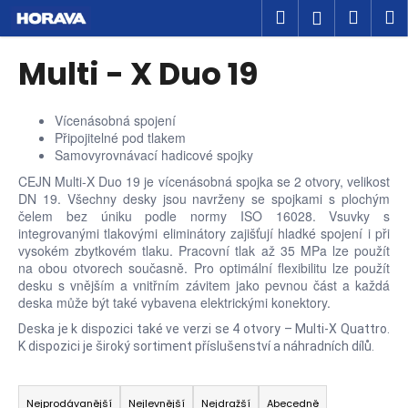
K
Přejít
Hledat
Náku
M
Přihlášen
na
o
obsah
Zpět
Zpět
košík
š
Multi - X Duo 19
í
C
k
o
Vícenásobná spojení
Připojitelné pod tlakem
p
Samovyrovnávací hadicové spojky
o
CEJN Multi-X Duo 19 je vícenásobná spojka se 2 otvory, velikost
t
DN 19. Všechny desky jsou navrženy se spojkami s plochým
ř
čelem bez úniku podle normy ISO 16028. Vsuvky s
integrovanými tlakovými eliminátory zajišťují hladké spojení i při
e
vysokém zbytkovém tlaku. Pracovní tlak až 35 MPa lze použít
b
na obou otvorech současně. Pro optimální flexibilitu lze použít
u
desku s vnějším a vnitřním závitem jako pevnou část a každá
deska může být také vybavena elektrickými konektory.
j
Deska je k dispozici také ve verzi se 4 otvory – Multi-X Quattro.
e
K dispozici je široký sortiment příslušenství a náhradních dílů.
t
Ř
e
a
n
Nejprodávanější
Nejlevnější
Nejdražší
Abecedně