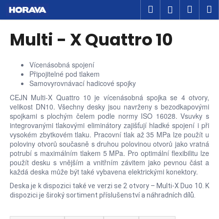
K
Přejít
Hledat
Náku
M
Přihlášen
na
o
obsah
Zpět
Zpět
košík
š
Multi - X Quattro 10
í
C
k
o
Vícenásobná spojení
Připojitelné pod tlakem
p
Samovyrovnávací hadicové spojky
o
CEJN Multi-X Quattro 10 je vícenásobná spojka se 4 otvory,
t
velikost DN10. Všechny desky jsou navrženy s bezodkapovými
ř
spojkami s plochým čelem podle normy ISO 16028. Vsuvky s
integrovanými tlakovými eliminátory zajišťují hladké spojení i při
e
vysokém zbytkovém tlaku. Pracovní tlak až 35 MPa lze použít u
b
poloviny otvorů současně s druhou polovinou otvorů jako vratná
u
potrubí s maximálním tlakem 5 MPa. Pro optimální flexibilitu lze
použít desku s vnějším a vnitřním závitem jako pevnou část a
j
každá deska může být také vybavena elektrickými konektory.
e
Deska je k dispozici také ve verzi se 2 otvory – Multi-X Duo 10. K
t
dispozici je široký sortiment příslušenství a náhradních dílů.
e
Ř
n