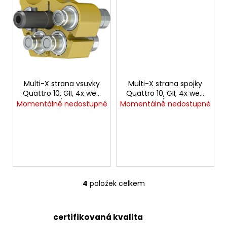
č
u
j
e
m
e
Multi-X strana vsuvky
Multi-X strana spojky
VSUVKA
Quattro 10, GII, 4x weo
Quattro 10, GII, 4x weo
G
3/8"
1/2"
3/4"
Momentálně nedostupné
Momentálně nedostupné
VNITŘNÍ
FVMQ
2
750,33
Kč
4
položek celkem
O
v
l
certifikovaná kvalita
á