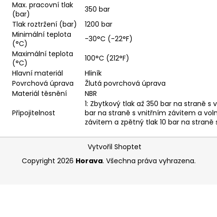
Max. pracovní tlak
350 bar
(bar)
Tlak roztržení (bar)
1200 bar
Minimální teplota
-30°C (-22°F)
(°C)
Maximální teplota
100°C (212°F)
(°C)
Hlavní materiál
Hliník
Povrchová úprava
Žlutá povrchová úprava
Materiál těsnění
NBR
1: Zbytkový tlak až 350 bar na straně s
Připojitelnost
bar na straně s vnitřním závitem a vol
závitem a zpětný tlak 10 bar na straně 
Z
Vytvořil Shoptet
á
Copyright 2026
Horava
. Všechna práva vyhrazena.
p
a
t
í