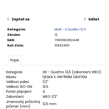
č
u
j
e
Zeptat se
Sdílet
m
e
Kategorie
:
Multi - X Quattro 12.5
Záruka
:
12
EAN
:
7391390262448
VSUVKA
Kat.číslo
:
109324101
G
3/4"
VNITŘNÍ
FVMQ
Popis
2
750,33
Kategorie
GII - Quattro 12,5 (zakončení WEO)
Kč
Název
DESKA S VNITŘNÍM ZÁVITEM
Velikost palec
1/2"
Velikost ISO-DN
12.5
Počet připojení
4
Zakončení
WEO 1/2"
Jmenovitý průtočný
12.5 mm
průmer (mm)