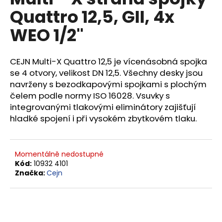
je
a
Quattro 12,5, GII, 4x
0,0
z
j
WEO 1/2"
5
í
hvězdiček.
t
CEJN Multi-X Quattro 12,5 je vícenásobná spojka
?
se 4 otvory, velikost DN 12,5. Všechny desky jsou
navrženy s bezodkapovými spojkami s plochým
čelem podle normy ISO 16028. Vsuvky s
integrovanými tlakovými eliminátory zajišťují
HLEDAT
hladké spojení i při vysokém zbytkovém tlaku.
Momentálně nedostupné
D
Kód:
10932 4101
o
Značka:
Cejn
p
o
r
u