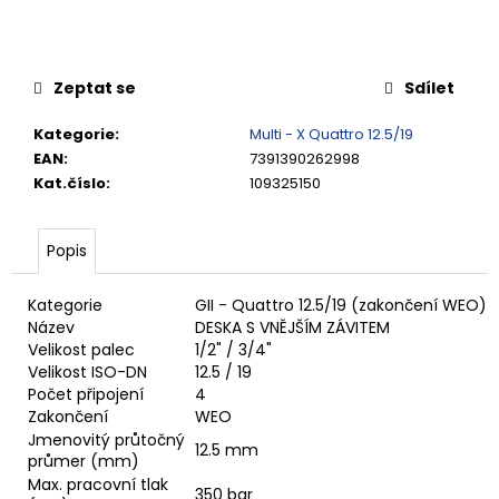
č
u
j
e
Zeptat se
Sdílet
m
e
Kategorie
:
Multi - X Quattro 12.5/19
EAN
:
7391390262998
Kat.číslo
:
109325150
VSUVKA
G
3/4"
VNITŘNÍ
Popis
FVMQ
2
Kategorie
GII - Quattro 12.5/19 (zakončení WEO)
750,33
Název
DESKA S VNĚJŠÍM ZÁVITEM
Kč
Velikost palec
1/2" / 3/4"
Velikost ISO-DN
12.5 / 19
Počet připojení
4
Zakončení
WEO
Jmenovitý průtočný
12.5 mm
průmer (mm)
Max. pracovní tlak
350 bar