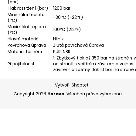
(bar)
Tlak roztržení (bar)
1200 bar
Minimální teplota
-30°C (-22°F)
(°C)
Maximální teplota
100°C (212°F)
(°C)
Hlavní materiál
Hliník
Povrchová úprava
Žlutá povrchová úprava
Materiál těsnění
PUR, NBR
1: Zbytkový tlak až 350 bar na straně s
Připojitelnost
na straně s vnitřním závitem a volnost
závitem a zpětný tlak 10 bar na straně 
Z
Vytvořil Shoptet
á
Copyright 2026
Horava
. Všechna práva vyhrazena.
p
a
t
í