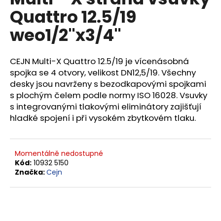
je
a
Quattro 12.5/19
0,0
z
j
weo1/2"x3/4"
5
í
hvězdiček.
t
CEJN Multi-X Quattro 12.5/19 je vícenásobná
?
spojka se 4 otvory, velikost DN12,5/19. Všechny
desky jsou navrženy s bezodkapovými spojkami
s plochým čelem podle normy ISO 16028. Vsuvky
s integrovanými tlakovými eliminátory zajišťují
HLEDAT
hladké spojení i při vysokém zbytkovém tlaku.
Momentálně nedostupné
D
Kód:
10932 5150
o
Značka:
Cejn
p
o
r
u