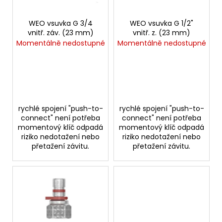
p
d
a
r
u
j
o
WEO vsuvka G 3/4
WEO vsuvka G 1/2"
k
vnitř. záv. (23 mm)
vnitř. z. (23 mm)
í
d
Momentálně nedostupné
Momentálně nedostupné
t
t
u
ů
?
k
t
ů
rychlé spojení "push-to-
rychlé spojení "push-to-
HLEDAT
connect" není potřeba
connect" není potřeba
momentový klíč odpadá
momentový klíč odpadá
riziko nedotažení nebo
riziko nedotažení nebo
přetažení závitu.
přetažení závitu.
D
o
p
o
r
u