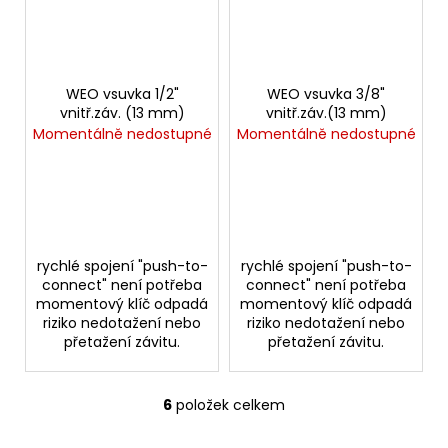
WEO vsuvka 1/2"
WEO vsuvka 3/8"
vnitř.záv. (13 mm)
vnitř.záv.(13 mm)
Momentálně nedostupné
Momentálně nedostupné
rychlé spojení "push-to-
rychlé spojení "push-to-
connect" není potřeba
connect" není potřeba
momentový klíč odpadá
momentový klíč odpadá
riziko nedotažení nebo
riziko nedotažení nebo
přetažení závitu.
přetažení závitu.
6
položek celkem
O
v