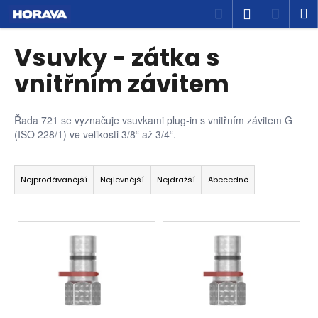
K
Přejít
Hledat
Náku
M
Přihlášen
na
o
obsah
Zpět
Zpět
košík
š
Vsuvky - zátka s
í
C
vnitřním závitem
k
o
p
Řada 721 se vyznačuje vsuvkami plug-in s vnitřním závitem G
o
(ISO 228/1) ve velikosti 3/8“ až 3/4“.
t
Ř
ř
a
Nejprodávanější
Nejlevnější
Nejdražší
Abecedně
e
z
b
e
u
V
n
j
ý
í
e
p
p
t
i
r
e
s
o
n