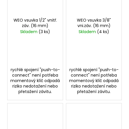
č
u
j
e
WEO vsuvka 1/2" vnitř.
WEO vsuvka 3/8"
m
záv. (16 mm)
vni.záv. (16 mm)
e
Skladem
(3 ks)
Skladem
(4 ks)
VSUVKA
G
3/4"
VNITŘNÍ
FVMQ
rychlé spojení "push-to-
rychlé spojení "push-to-
connect" není potřeba
connect" není potřeba
2
momentový klíč odpadá
momentový klíč odpadá
750,33
riziko nedotažení nebo
riziko nedotažení nebo
Kč
přetažení závitu.
přetažení závitu.