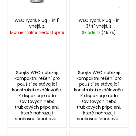
o
p
a
d
r
j
u
o
WEO rychl. Plug - in 1"
WEO rychl. Plug - in
í
k
vnějš. z.
3/4" vnějš. z.
d
t
Momentálně nedostupné
Skladem
(>5 ks)
t
u
?
ů
k
t
ů
HLEDAT
Spojky WEO nabízejí
Spojky WEO nabízejí
kompaktní řešení pro
kompaktní řešení pro
použití se stávající
použití se stávající
konstrukcí rozdělovače.
konstrukcí rozdělovače.
K dispozici je řada
K dispozici je řada
D
závitových nebo
závitových nebo
o
trubkových připojení,
trubkových připojení,
p
které nahrazují
které nahrazují
o
současné šroubové...
současné šroubové...
r
u