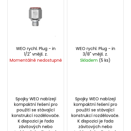
č
u
j
e
m
e
WEO rychl. Plug - in
WEO rychl. Plug - in
VSUVKA
1/2" vnějš. z.
3/8" vnějš. z.
G
3/4"
Momentálně nedostupné
Skladem
(5 ks)
VNITŘNÍ
FVMQ
2
750,33
Kč
Spojky WEO nabízejí
Spojky WEO nabízejí
kompaktní řešení pro
kompaktní řešení pro
použití se stávající
použití se stávající
konstrukcí rozdělovače.
konstrukcí rozdělovače.
K dispozici je řada
K dispozici je řada
závitových nebo
závitových nebo