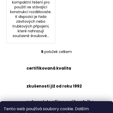
kompaktní řešení pro
použití se stávající
konstrukcí rozdělovače.
K dispozici je řada
závitových nebo
trubkových připojení,
které nahrazují
současné šroubové...
5
položek celkem
O
v
l
certifikovaná kvalita
á
d
a
zkušenosti již od roku 1992
c
í
p
nakupujete přímo u výhradního
r
dovozce
Tento web používá soubory cookie. Dalším
v