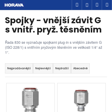
K
Přejít
Hledat
Náku
M
Přihlášen
na
o
obsah
Zpět
Zpět
košík
š
Spojky - vnější závit G
í
C
s vnitř. pryž. těsněním
k
o
p
Řada 830 se vyznačuje spojkami plug-in s vnějším závitem G
o
(ISO 228/1) s vnitřním pryžovým těsněním ve velikosti 1/4“ až
t
1“.
ř
Ř
e
a
Nejprodávanější
Nejlevnější
Nejdražší
Abecedně
b
z
u
e
V
j
n
ý
e
í
p
t
p
i
e
r
s
n