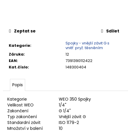
č
u
j
e
m
Zeptat se
Sdílet
e
Spojky - vnější závit G s
Kategorie
:
vnitř. pryž. těsněním
VSUVKA
Záruka
:
12
G
3/4"
EAN
:
7391390112422
VNITŘNÍ
Kat.číslo
:
148300404
FVMQ
2
750,33
Popis
Kč
Kategorie
WEO 350 Spojky
Velikost WEO
1/4"
Zakončení
G 1/4"
Typ zakončení
Vnější závit G
Standardní závit
ISO 1179-2
Množství v balení
10