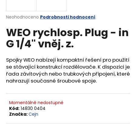
a
j
Průměrné
Neohodnoceno
Podrobnosti hodnocení
í
hodnocení
WEO rychlosp. Plug - in
produktu
t
je
?
G 1/4" vněj. z.
0,0
z
5
hvězdiček.
Spojky WEO nabízejí kompaktní řešení pro použití
se stávající konstrukcí rozdělovače. K dispozici je
HLEDAT
řada závitových nebo trubkových připojení, které
nahrazují současné šroubové spoje.
D
o
Momentálně nedostupné
Kód:
14830 0404
p
Značka:
Cejn
o
r
u