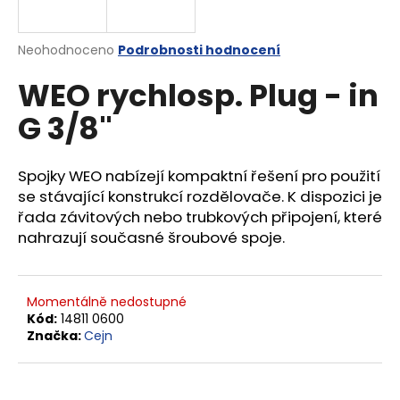
a
j
Průměrné
Neohodnoceno
Podrobnosti hodnocení
í
hodnocení
WEO rychlosp. Plug - in
produktu
t
je
?
G 3/8"
0,0
z
5
hvězdiček.
Spojky WEO nabízejí kompaktní řešení pro použití
se stávající konstrukcí rozdělovače. K dispozici je
HLEDAT
řada závitových nebo trubkových připojení, které
nahrazují současné šroubové spoje.
D
o
Momentálně nedostupné
Kód:
14811 0600
p
Značka:
Cejn
o
r
u