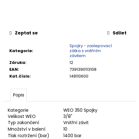
č
u
j
e
m
Zeptat se
Sdílet
e
Spojky - zaslepovací
Kategorie
:
zátka s vnitřním
VSUVKA
závitem
G
Záruka
:
12
3/4"
VNITŘNÍ
EAN
:
7391390113108
FVMQ
Kat.číslo
:
148110600
2
750,33
Kč
Popis
Kategorie
WEO 350 Spojky
Velikost WEO
3/8"
Typ zakončení
Vnitřní závit
Množství v balení
10
Tlak roztržení (bar)
1400 bar