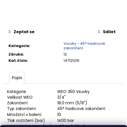
č
u
j
e
m
e
Zeptat se
Sdílet
Vsuvky - 45° hadicové
Kategorie
:
RYCHLOSPOJKA
zakončení
ESAFE
Záruka
:
12
R
Kat.číslo
:
147121210
1/2"
VNĚJŠÍ
ZÁVIT
Popis
684,86
Kč
Kategorie
WEO 350 Vsuvky
Velikost WEO
3/4"
Zakončení
18.0 mm (5/8")
Typ zakončení
45° hadicové zakončení
Množství v balení
10
Tlak roztržení (bar)
1400 bar
Minimální teplota (°C)
-30°C (-22°F)