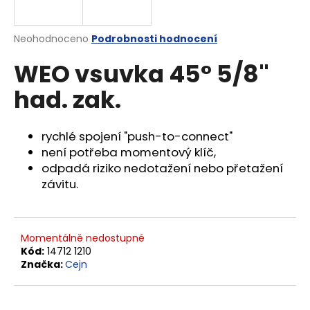
a
j
Průměrné
Neohodnoceno
Podrobnosti hodnocení
í
hodnocení
WEO vsuvka 45° 5/8"
produktu
t
je
?
had. zak.
0,0
z
5
hvězdiček.
rychlé spojení "push-to-connect"
není potřeba momentový klíč,
HLEDAT
odpadá riziko nedotažení nebo přetažení
závitu.
D
o
Momentálně nedostupné
p
Kód:
14712 1210
o
Značka:
Cejn
r
u