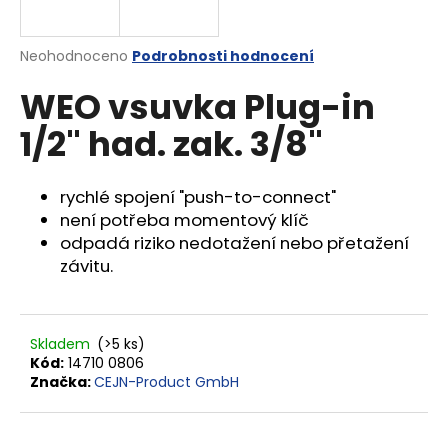
a
j
Průměrné
Neohodnoceno
Podrobnosti hodnocení
í
hodnocení
WEO vsuvka Plug-in
produktu
t
je
?
1/2" had. zak. 3/8"
0,0
z
5
hvězdiček.
rychlé spojení "push-to-connect"
není potřeba momentový klíč
HLEDAT
odpadá riziko nedotažení nebo přetažení
závitu.
D
o
Skladem
(>5 ks)
p
Kód:
14710 0806
o
Značka:
CEJN-Product GmbH
r
u