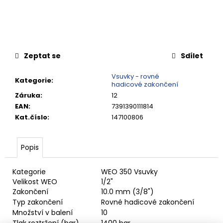
č
u
j
e
m
e
Zeptat se
Sdílet
Vsuvky - rovné
Kategorie
:
RYCHLOSPOJKA
hadicové zakončení
G3/4"
Záruka
:
12
VNITŘNÍ
EAN
:
7391390111814
FVMQ
Kat.číslo
:
147100806
4
420,13
Kč
Popis
Kategorie
WEO 350 Vsuvky
Velikost WEO
1/2"
Zakončení
10.0 mm (3/8")
Typ zakončení
Rovné hadicové zakončení
Množství v balení
10