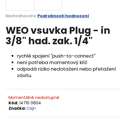
a
j
Průměrné
Neohodnoceno
Podrobnosti hodnocení
í
hodnocení
WEO vsuvka Plug - in
produktu
t
je
?
3/8" had. zak. 1/4"
0,0
z
5
hvězdiček.
rychlé spojení "push-to-connect"
není potřeba momentový klíč
HLEDAT
odpadá riziko nedotažení nebo přetažení
závitu.
D
o
Momentálně nedostupné
p
Kód:
14710 0604
o
Značka:
Cejn
r
u