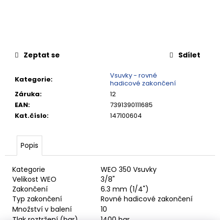
č
u
j
e
m
e
Zeptat se
Sdílet
Vsuvky - rovné
Kategorie
:
RYCHLOSPOJKA
hadicové zakončení
G3/4"
Záruka
:
12
VNITŘNÍ
EAN
:
7391390111685
FVMQ
Kat.číslo
:
147100604
4
420,13
Kč
Popis
Kategorie
WEO 350 Vsuvky
Velikost WEO
3/8"
Zakončení
6.3 mm (1/4")
Typ zakončení
Rovné hadicové zakončení
Množství v balení
10
Tlak roztržení (bar)
1400 bar